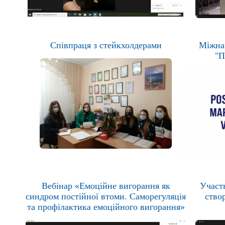
Співпраця з стейкхолдерами
Міжнар
"П
Вебінар «Емоційне вигорання як
Участ
синдром постійної втоми. Саморегуляція
ство
та профілактика емоційного вигорання»