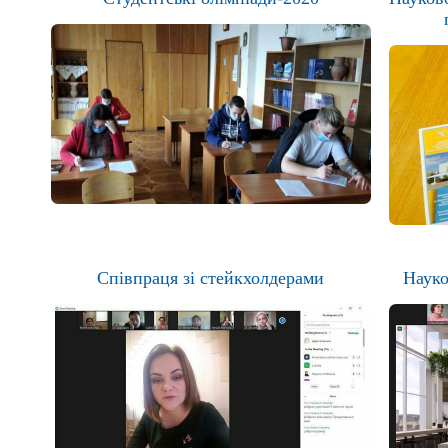
Співпраця зі стейкхолдерами
Науко