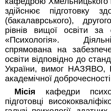
кафедрою Хмельницького 
здійснює підготовку зд
(бакалаврського), другог
рівнів вищої освіти за 
«Психологія». Діяль
спрямована на забезпече
освіти відповідно до станд
України, вимог НАЗЯВО, 
академічної доброчесності
Місія
кафедри психол
підготовці висококваліфі
галузі психології, здатних