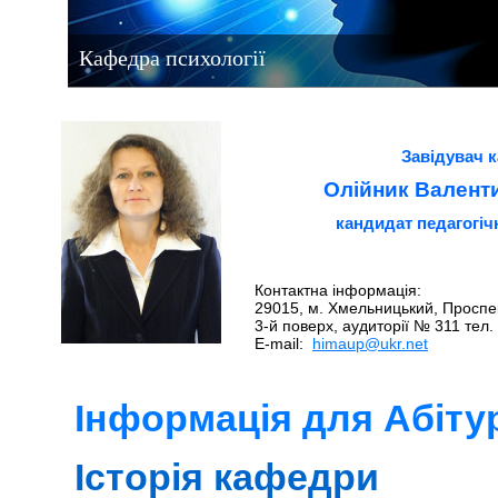
Кафедра психології
Завідувач 
Олійник Валент
кандидат педагогіч
Контактна інформація:
29015, м. Хмельницький, Проспек
3-й поверх, аудиторії № 311 тел.
E-mail:
himaup@ukr.net
Інформація для Абітур
Історія кафедри