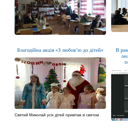
Благодійна акція «З любов’ю до дітей»
В рам
он
п
Святий Миколай усіх дітей привітав зі святом