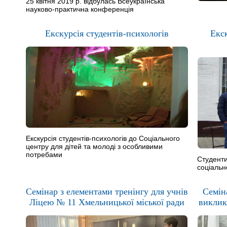
25 квітня 2019 р. відбулась Всеукраїнська
науково-практична конференція
Екскурсія студентів-психологів
Екск
Екскурсія студентів-психологів до Соціального
центру для дітей та молоді з особливими
потребами
Студенти
соціально
Cемінар з елементами тренінгу для учнів
Cемін
Ліцею № 11 Хмельницької міської ради
виклик