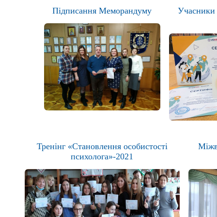
Підписання Меморандуму
Учасники 
Тренінг «Становлення особистості
Міжв
психолога»-2021