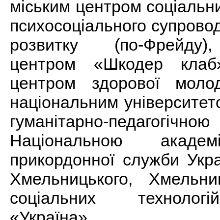
міським центром соціальн
психосоціального супрово
розвитку (по-Фрейду)
центром «Шкодер клаб
центром здорової моло
національним університе
гуманітарно-педагогі
Національною академ
прикордонної служби Укра
Хмельницького, Хмельни
соціальних технологі
«Україна».