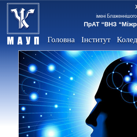
імені Блаженнішого
ПрАТ “ВНЗ “Міжр
Головна
Інститут
Коле