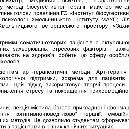
психіатр; медичний психолог; психотерапев
 у методі біосугестивної терапії; майстер мето
тупник голови правління ГО «Інститут біосугестивн
 психології Хмельницького інституту МАУП; Ліл
Хмельницького ветеранського простору «Захи
дтримки соматичнохворих пацієнтів є актуально
ічних захворювань, стресових факторів і важк
ливають на здоров’я, робить цю сферу особли
хологів.
дентам арт-терапевтичні методи. Арт-терапія
логічної підтримки, зокрема для пацієнтів 
ми. Цей підхід використовує творчі процеси 
 зниження стресу та покращення психоемоційно
ини, лекція містила багато прикладної інформаці
я когнітивно-поведінкової терапії, емоційн
нших методів. Це дозволило студентам сформува
и з пацієнтами в різних клінічних ситуаціях.