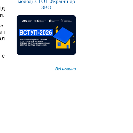
молоді з ТОТ України до
ЗВО
ід
и.
».
 і
ал
 є
Всі новини