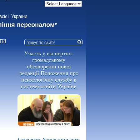
всієї України
ління персоналом
”
ти
Участь у експертно-
громадському
обговоренні нової
редакції Положення про
психологічну службу в
системі освіти України
Студенти Хмельницького