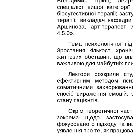
Володимир Прінц, лікар-
спеціаліст вищої категорії
біосугестивної терапії; зас
терапії; викладач кафедри
Аршинова, арт-терапевт 
4.5.0».
Тема психологічної пі
Зростання кількості хрон
життєвих обставин, що вп
важливою для майбутніх пси
Лектори розкрили сту
ефективним методом психо
соматичними захворювання
спосіб вираження емоцій,
стану пацієнтів.
Окрім теоретичної част
зокрема щодо застосуванн
фокусованого підходу та і
уявлення про те, як працюват