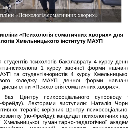
ипліни «Психологія соматичних хворих»
ципліни «Психологія соматичних хворих» для
ологів Хмельницького інституту МАУП
 студентів-психологів бакалаврату 4 курсу денн
нтів-психологів 1 курсу заочної форми навчан
АУП та студентів-юристів 4 курсу Хмельницько
хового коледжу МАУП денної форми навчан
з дисципліни «Психологія соматичних хворих».
 базі Центру психосоціального супроводу 
о-Фрейду). Лекторами виступили: Наталія Чорн
стивної терапії; керівник Центру психосоціально
озвитку (по-Фрейду); кандидат психологічних нау
 Хмельницької гуманітарно-педагогічної академі