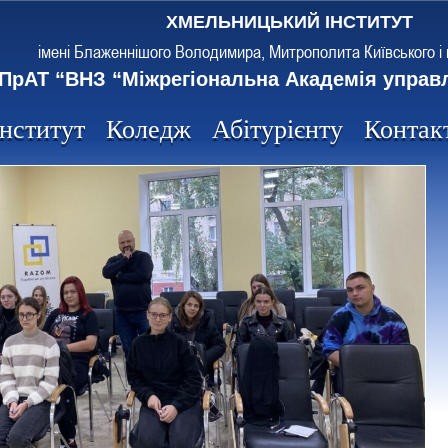
ХМЕЛЬНИЦЬКИЙ ІНСТИТУТ
імені Блаженнішого Володимира, Митрополита Київського і 
ПрАТ “ВНЗ “Міжрегіональна Академія управ
Інститут
Коледж
Абітурієнту
Контак