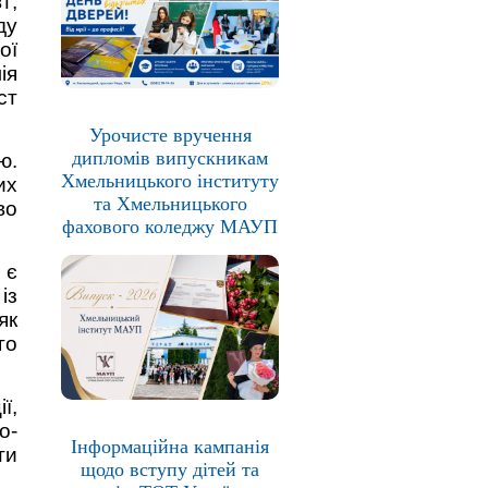
т;
ду
ої
ія
ст
Урочисте вручення
дипломів випускникам
ю.
Хмельницького інституту
их
та Хмельницького
во
фахового коледжу МАУП
 є
із
як
го
ї,
о-
Інформаційна кампанія
ти
щодо вступу дітей та