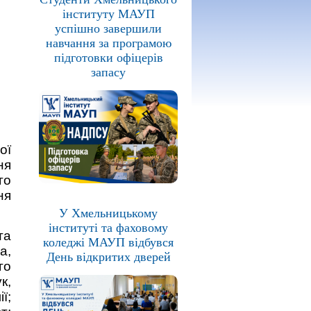
інституту МАУП
успішно завершили
навчання за програмою
підготовки офіцерів
запасу
ої
ня
го
ня
У Хмельницькому
інституті та фаховому
та
коледжі МАУП відбувся
а,
День відкритих дверей
го
к,
ї;