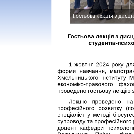
Гостьова лекція з дисц
Гостьова лекція з дис
студентів-псих
1 жовтня 2024 року для
форми навчання, магістра
Хмельницького інституту М
економіко-правового фа
проведено гостьову лекцію 
Лекцію проведено на
професійного розвитку (п
спеціаліст у методі біосуге
супроводу та професійного р
доцент кафедри психології