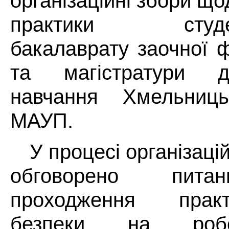
організаційні збори щ
практики студенті
бакалаврату заочної 
та магістратури 
навчання Хмельницьк
МАУП.
У процесі організаці
обговорено пита
проходження практ
безпеки на робо