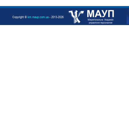
Copyright ©
km.maup.com.ua
- 2013-2026