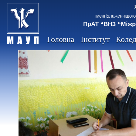
імені Блаженнішого
ПрАТ “ВНЗ “Міжр
Головна
Інститут
Коле