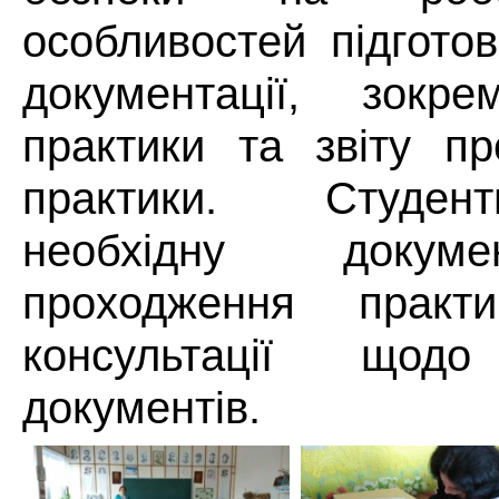
особливостей підготов
документації, зокр
практики та звіту п
практики. Студен
необхідну докум
проходження практ
консультації щод
документів.