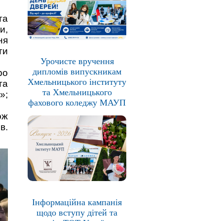
та
и,
ня
ти
Урочисте вручення
дипломів випускникам
ро
Хмельницького інституту
та
та Хмельницького
»;
фахового коледжу МАУП
ож
в.
Інформаційна кампанія
щодо вступу дітей та