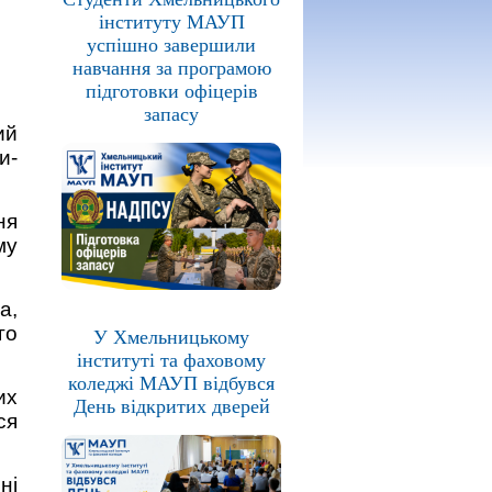
інституту МАУП
успішно завершили
навчання за програмою
підготовки офіцерів
запасу
ий
и-
ня
му
а,
го
У Хмельницькому
інституті та фаховому
коледжі МАУП відбувся
их
День відкритих дверей
ся
ні