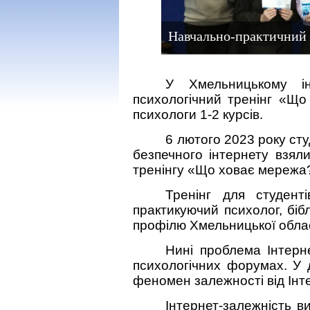
Навчально-практичний 
У Хмельницькому ін
психологічний тренінг «Що
психологи 1-2 курсів.
6 лютого 2023 року сту
безпечного інтернету взял
тренінгу «Що ховає мережа
Тренінг для студент
практикуючий психолог, бібл
профілю Хмельницької обласн
Нині п
роблема Інтерн
психологічних форумах. У 
феномен залежності від Інте
Інтернет-залежність в