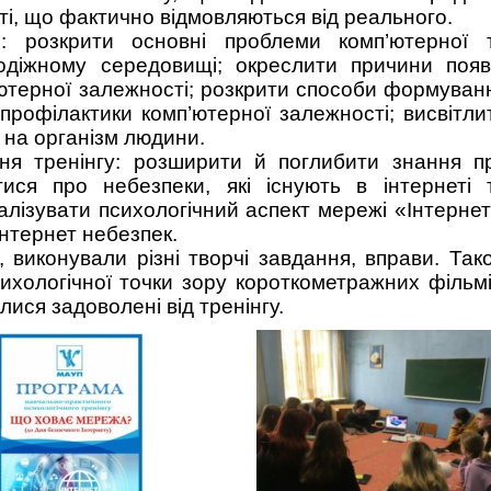
ті, що фактично відмовляються від реального.
о:
розкрити основні проблеми комп’ютерної 
лодіжному середовищі; окреслити причини появ
’ютерної залежності; розкрити способи формуван
профілактики комп’ютерної залежності; висвітли
 на організм людини.
ня тренінгу: розширити й поглибити знання п
тися про небезпеки, які існують в інтернеті 
лізувати психологічний аспект мережі «Інтернет
нтернет небезпек.
 виконували різні творчі завдання, вправи. Так
ихологічної точки зору короткометражних фільмі
ися задоволені від тренінгу.