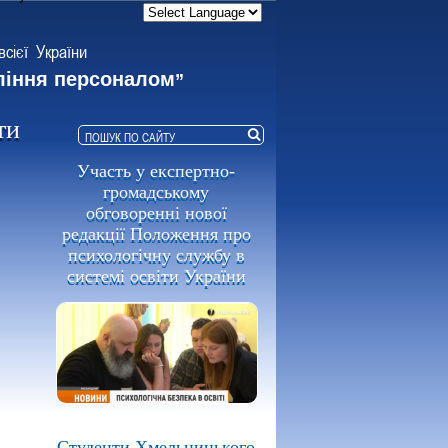
всієї України
ління персоналом
”
ти
Участь у експертно-
громадському
обговоренні нової
редакції Положення про
психологічну службу в
системі освіти України
Студенти Хмельницького