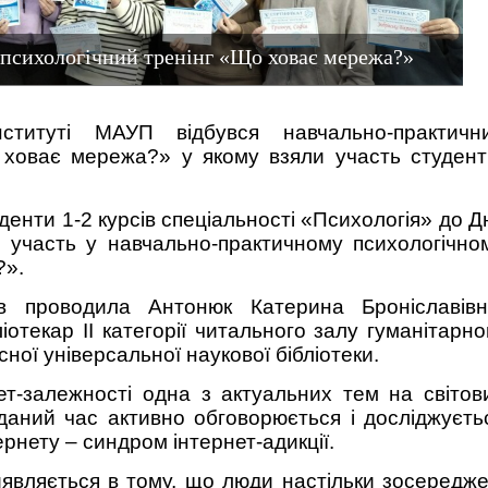
психологічний тренінг «Що ховає мережа?»
ституті МАУП відбувся навчально-практичн
 ховає мережа?» у якому взяли участь студент
денти 1-2 курсів спеціальності «Психологія» до Д
и участь у навчально-практичному психологічно
?».
ів проводила Антонюк Катерина Броніславівн
іотекар ІІ категорії читального залу гуманітарно
ої універсальної наукової бібліотеки.
ет-залежності одна з актуальних тем на світов
даний час активно обговорюється і досліджуєть
рнету – синдром інтернет-адикції.
иявляється в тому, що люди настільки зосередже