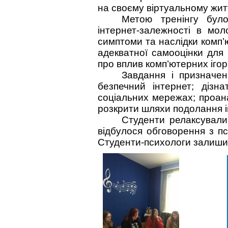
на своєму віртуальному жит
Метою тренінгу бул
інтернет-залежності в мо
симптоми та наслідки комп
адекватної самооцінки для 
про вплив комп’ютерних ігор
Завдання і призначен
безпечний інтернет; дізна
соціальних мережах; проана
розкрити шляхи подолання і
Студенти релаксували,
відбулося обговорення з пс
Студенти-психологи залишил