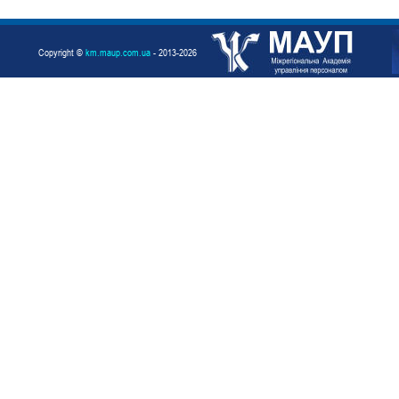
Copyright ©
km.maup.com.ua
- 2013-2026