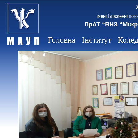
імені Блаженнішого
ПрАТ “ВНЗ “Міжр
Головна
Інститут
Коле