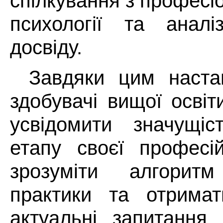
спілкування з професі
психології та аналі
досвіду.
Завдяки цим наста
здобувачі вищої осві
усвідомити значущіс
етапу своєї професій
зрозуміти алгорит
практики та отримат
актуальні запитання