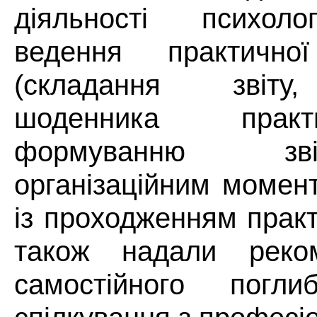
діяльності психол
ведення практичної
(складання звіту
шоденника прак
формуванню зв
організаційним момен
із проходженням прак
також надали реко
самостійного погли