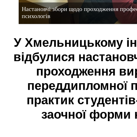
Настановчі збори щодо проходження профес
психологів
У Хмельницькому ін
відбулися настанов
проходження вир
переддипломної п
практик студентів
заочної форми 