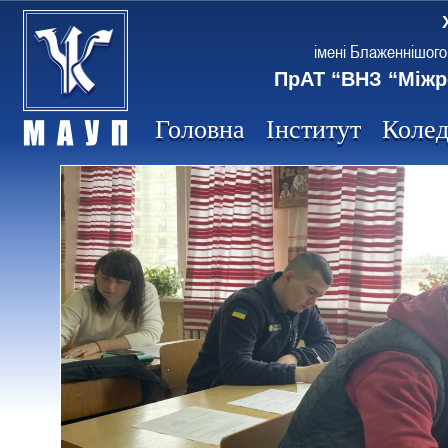
імені Блаженнішого
ПрАТ “ВНЗ “Міжр
Головна
Інститут
Коле