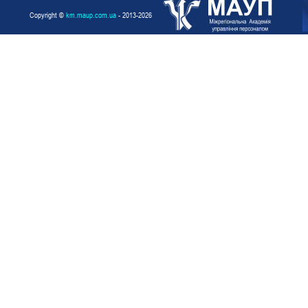
Copyright ©
km.maup.com.ua
- 2013-2026