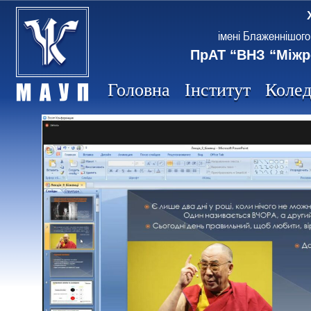
імені Блаженнішого
ПрАТ “ВНЗ “Міжр
Головна
Інститут
Коле