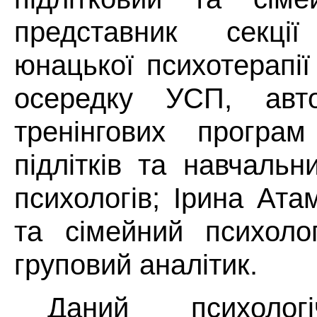
представник секці
юнацької психотерапі
осередку УСП, авт
тренінгових програ
підлітків та навчальн
психологів; Ірина Ата
та сімейний психолог
груповий аналітик.
Даний психолог