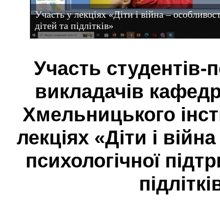
Участь у лекціях «Діти і війна – особливос
дітей та підлітків»
Участь студентів-п
викладачів кафедр
Хмельницького інст
лекціях «Діти і війн
психологічної підтр
підліткі