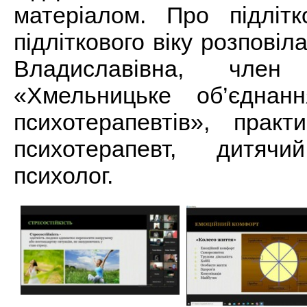
матеріалом. Про підлітк
підліткового віку розповіл
Владиславівна, член
«Хмельницьке об’єднан
психотерапевтів», практ
психотерапевт, дитяч
психолог.