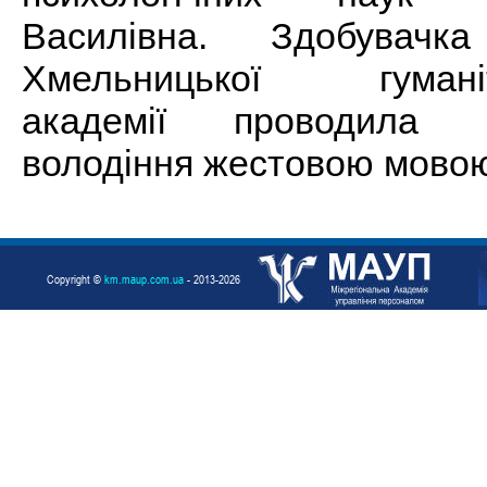
Василівна. Здобувачк
Хмельницької гуманіта
академії проводила 
володіння жестовою мово
Copyright ©
km.maup.com.ua
- 2013-2026