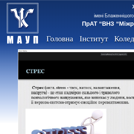
імені Блаженнішого
ПрАТ “ВНЗ “Міжр
Головна
Інститут
Коле