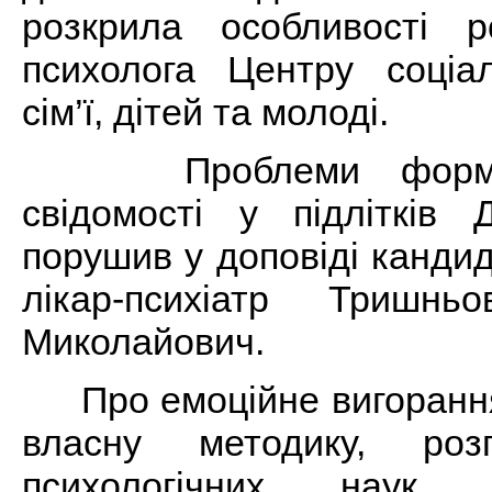
розкрила особливості р
психолога Центру соці
сім’ї, дітей та молоді.
Проблеми формува
свідомості у підлітків 
порушив у доповіді канди
лікар-психіатр Тришнь
Миколайович.
Про емоційне вигорання
власну методику, роз
психологічних наук 