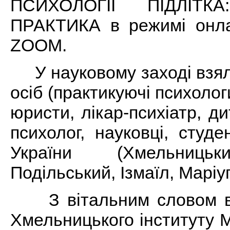
ПСИХОЛОГІЇ ПІДЛІТ
ПРАКТИКА в режимі онл
ZOOM.
У науковому заході взял
осіб (практикуючі психолог
юристи, лікар-психіатр, д
психолог, науковці, студе
України (Хмельницьк
Подільський, Ізмаїл, Маріуп
З вітальним словом ви
Хмельницького інституту 