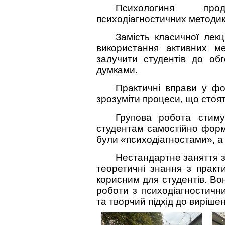
Психологиня прод
психодіагностичних методик 
Замість класичної лек
використання активних ме
залучити студентів до об
думками.
Практичні вправи у фо
зрозуміти процеси, що стоят
Групова робота стиму
студентам самостійно форм
були «психодіагностами», а 
Нестандартне заняття з
теоретичні знання з практ
корисним для студентів. Во
роботи з психодіагностич
та творчий підхід до виріше