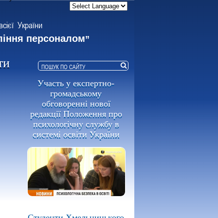
всієї України
ління персоналом
”
ти
Участь у експертно-
громадському
обговоренні нової
редакції Положення про
психологічну службу в
системі освіти України
Студенти Хмельницького