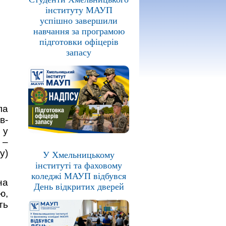
інституту МАУП
успішно завершили
навчання за програмою
підготовки офіцерів
запасу
ла
в-
 у
 –
у)
У Хмельницькому
інституті та фаховому
коледжі МАУП відбувся
на
День відкритих дверей
ю,
ть