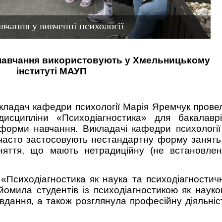
вчання у вивченні психології
 навчання використовують у Хмельницькому
інституті МАУП
кладач кафедри психології Марія Яремчук прове
исципліни «Психодіагностика» для бакалаврі
 форми навчання. Викладачі кафедри психології
 часто застосовують нестандартну форму занять
аняття, що мають нетрадиційну (не встановлен
«Психодіагностика як наука та психодіагностич
йомила студентів із психодіагностикою як науко
авдання, а також розглянула професійну діяльніс