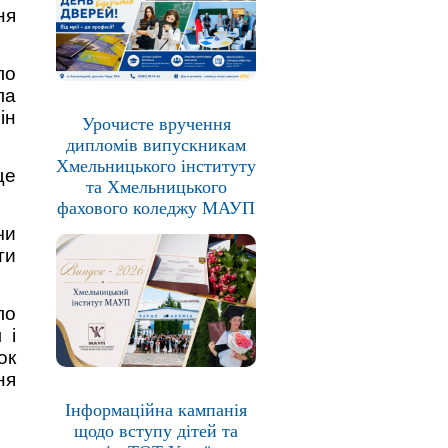
ня
ло
ла
ін
Урочисте вручення
дипломів випускникам
Хмельницького інституту
ще
та Хмельницького
фахового коледжу МАУП
чи
ти
ло
 і
ок
ня
Інформаційна кампанія
щодо вступу дітей та