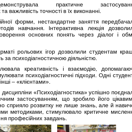
емонструвала практичне застосуван
та важливість точності в їх виконанні.
ційної форми, нестандартне заняття передбача
тодів навчання. Інтерактивна лекція дозволи
говорення основних понять через діалог і обм
рматі рольових ігор дозволили студентам кра
ь за психодіагностичною діяльністю.
лювала креативність і взаємодію, допомагаю
улювати психодіагностичні підходи. Одні студен
інші – «клієнтами».
 дисципліни «Психодіагностика» успішно поєдна
ичним застосуванням, що зробило його цікавим
но сприяло розвитку не лише знань, але й навич
ними методиками, стимулювало критичне мислен
ння професійних завдань.