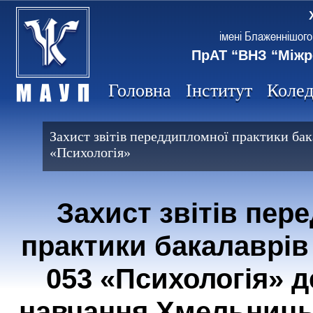
імені Блаженнішого
ПрАТ “ВНЗ “Міжр
Головна
Інститут
Коле
Захист звітів переддипломної практики бак
«Психологія»
Захист звітів пер
практики бакалаврів
053 «Психологія» 
навчання Хмельницьк