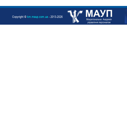
Copyright ©
km.maup.com.ua
- 2013-2026