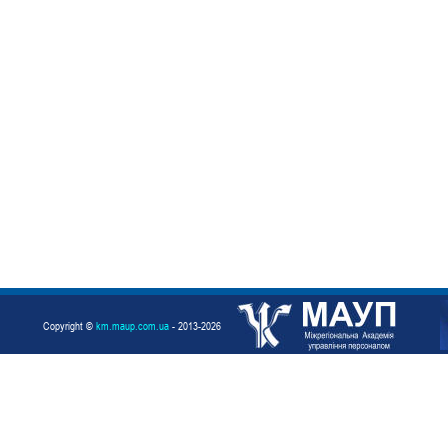
Copyright ©
km.maup.com.ua
- 2013-2026