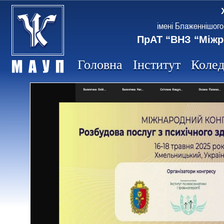
імені Блаженнішого
ПрАТ “ВНЗ “Міжр
Головна
Інститут
Коле