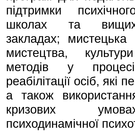
підтримки психічно
школах та вищих
закладах; мистецька
мистецтва, культу
методів у процес
реабілітації осіб, які 
а також використання
кризових умов
психодинамічної психот