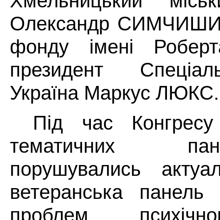
Хмельницький місь
Олександр СИМЧИШИН
фонду імені Робер
президент Спеціал
Україна Маркус ЛЮКС.
Під час Конгрес
тематичних па
порушувались актуал
ветеранська панель 
проблем психічно