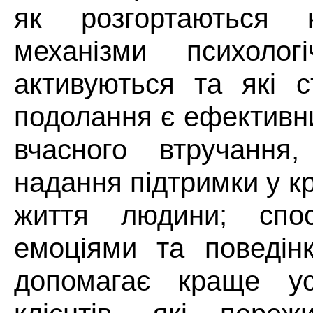
як розгортаються к
механізми психологі
активуються та які ст
подолання є ефективн
вчасного втручання,
надання підтримки у к
життя людини; спо
емоціями та поведін
допомагає краще ус