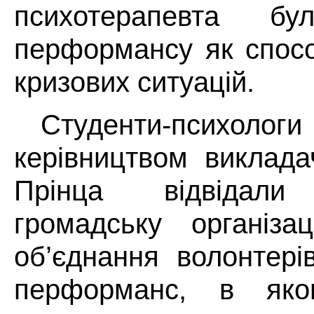
психотерапевта бу
перформансу як спос
кризових ситуацій.
Студенти-пси
керівництвом виклад
Прінца відвідали
громадську організа
об’єднання волонтері
перформанс, в яко