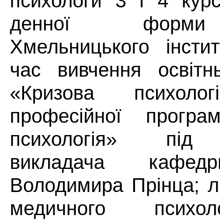
психологи 3 і 4 курс
денної форми
Хмельницького інсти
час вивчення освітн
«Кризова психолог
професійної програ
психологія» під 
викладача кафедр
Володимира Прінца; лі
медичного психол