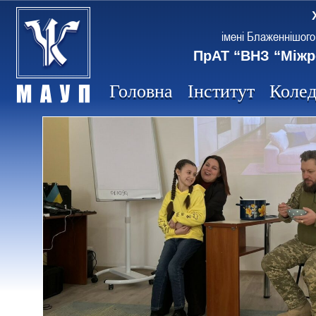
імені Блаженнішого
ПрАТ “ВНЗ “Міжр
Головна
Інститут
Коле