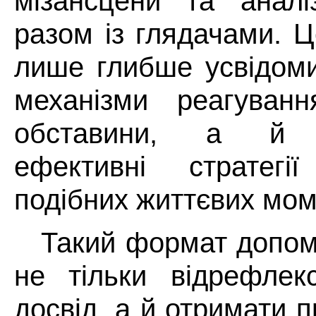
мізансцени та аналіз
разом із глядачами. 
лише глибше усвідоми
механізми реагуванн
обставини, а й п
ефективні стратегі
подібних життєвих мом
Такий формат допом
не тільки відрефлек
досвід, а й отримати п