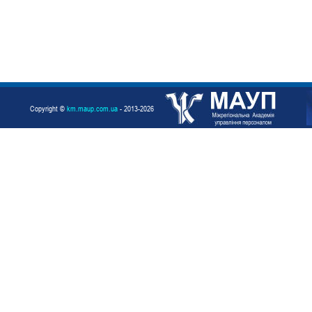
Copyright ©
km.maup.com.ua
- 2013-2026