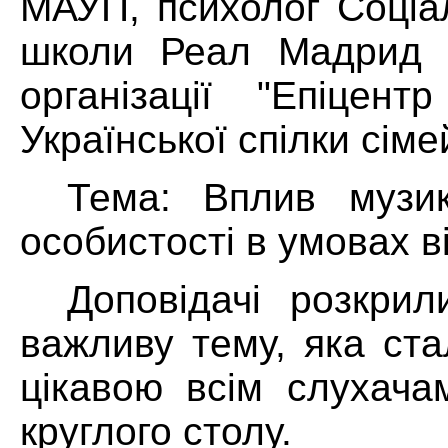
МАУП, психолог Соціа
школи Реал Мадрид т
організації "Епіцент
Української спілки сіме
Тема: Вплив музи
особистості в умовах в
Доповідачі розкрил
важливу тему, яка ст
цікавою всім слухача
круглого столу.