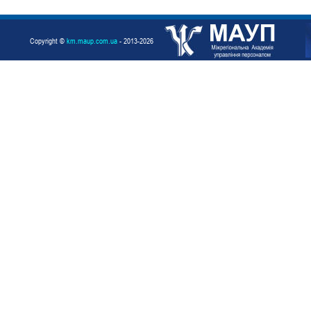
Copyright ©
km.maup.com.ua
- 2013-2026