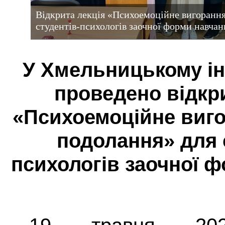
Відкрита лекція «Психоемоційне вигорання
студентів-психологів заочної форми навчан
У Хмельницькому ін
проведено відкр
«Психоемоційне виго
подолання» для 
психологів заочної 