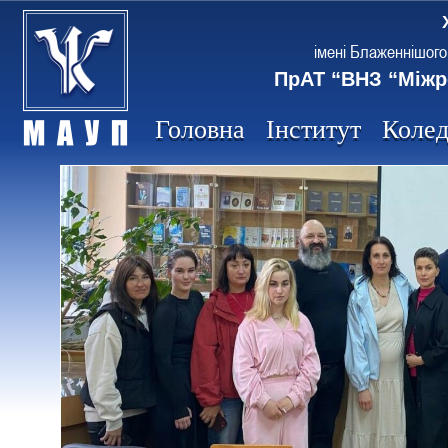
імені Блаженнішого
ПрАТ “ВНЗ “Міжр
Головна
Інститут
Коле