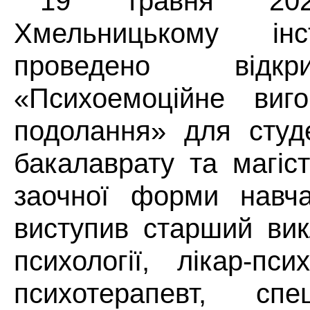
19 травня 20
Хмельницькому ін
проведено відк
«Психоемоційне виго
подолання» для студе
бакалаврату та магіс
заочної форми навча
виступив старший ви
психології, лікар-пси
психотерапевт, спе