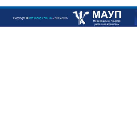
Copyright ©
km.maup.com.ua
- 2013-2026