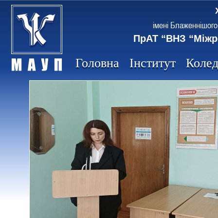
імені Блаженнішого
ПрАТ “ВНЗ “Міжр
Головна
Інститут
Коле