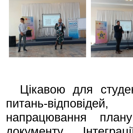
Цікавою для студен
питань-відповід
напрацювання плану
документу Інтегр