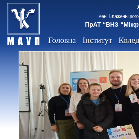
імені Блаженнішого
ПрАТ “ВНЗ “Міжр
Головна
Інститут
Коле