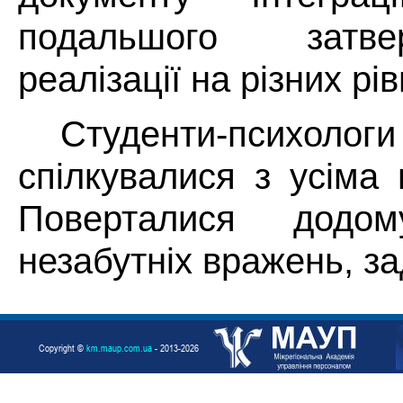
подальшого затв
реалізації на різних рів
Студенти-псих
спілкувалися з усіма 
Поверталися додо
незабутніх вражень, за
Copyright ©
km.maup.com.ua
- 2013-2026