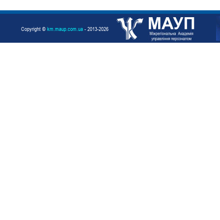
Copyright ©
km.maup.com.ua
- 2013-2026