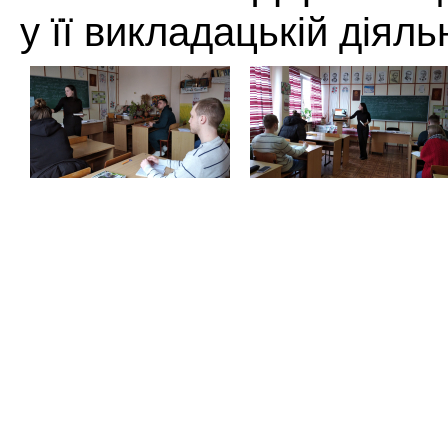
у її викладацькій діяль