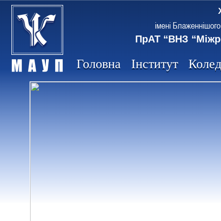
імені Блаженнішого
ПрАТ “ВНЗ “Міжр
Головна
Інститут
Коле