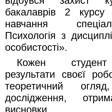
відбувся захист к
бакалаврів 2 курсу
навчання спеціа
Психологія з дисципл
особистості».
Кожен студент
результати своєї роб
теоретичний огляд
дослідження, отри
висновки.