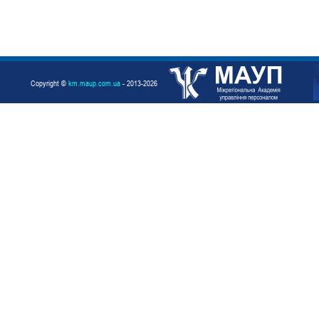
Copyright ©
km.maup.com.ua
- 2013-2026