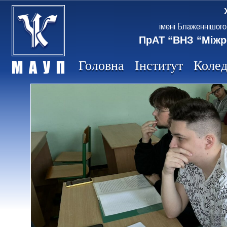
імені Блаженнішого
ПрАТ “ВНЗ “Міжр
Головна
Інститут
Коле