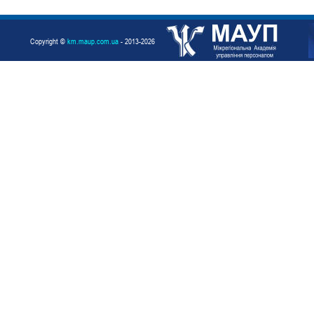
Copyright ©
km.maup.com.ua
- 2013-2026