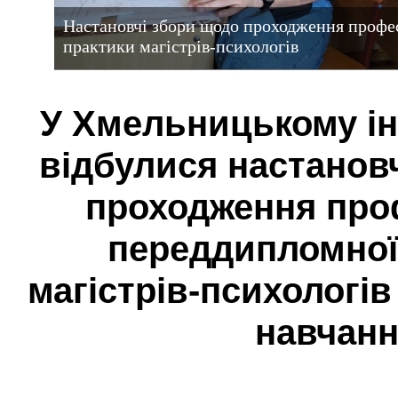
Настановчі збори щодо проходження профе
практики магістрів-психологів
У Хмельницькому ін
відбулися настанов
проходження проф
переддипломної
магістрів-психологі
навчан