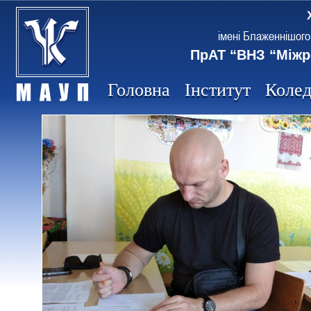
імені Блаженнішого
ПрАТ “ВНЗ “Міжр
Головна
Інститут
Коле