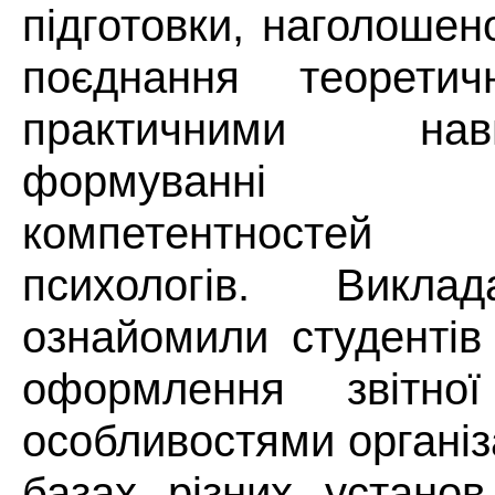
підготовки, наголошен
поєднання теорети
практичними на
формуванні пр
компетентносте
психологів. Викла
ознайомили студентів
оформлення звітної 
особливостями організ
базах різних устано