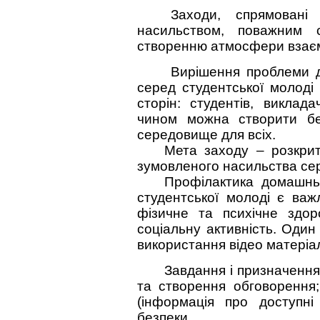
Заходи, спрямовані
насильством, поважним 
створенню атмосфери взаєм
Вирішення проблеми 
серед студентської молоді 
сторін: студентів, виклада
чином можна створити бе
середовище для всіх.
Мета заходу – розкри
зумовленого насильства сер
Профілактика домашнь
студентської молоді є ва
фізичне та психічне здор
соціальну активність. Один
використання відео матеріа
Завдання і призначення 
та створення обговорення;
(інформація про доступні
безпеки.