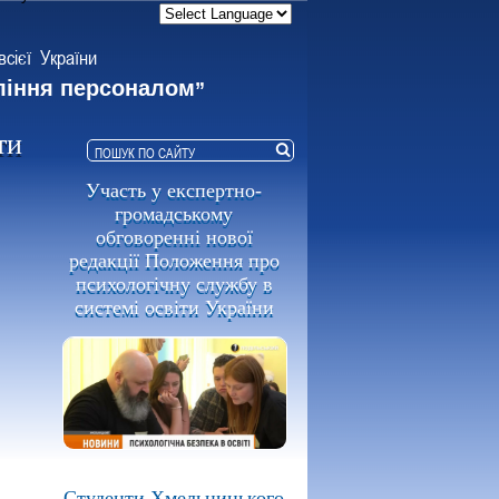
всієї України
ління персоналом
”
ти
Участь у експертно-
громадському
обговоренні нової
редакції Положення про
психологічну службу в
системі освіти України
Студенти Хмельницького