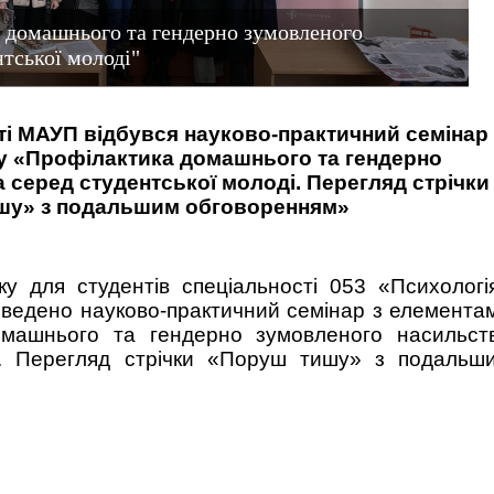
 домашнього та гендерно зумовленого
нтської молоді"
ті МАУП відбувся науково-практичний семінар 
у «Профілактика домашнього та гендерно
 серед студентської молоді. Перегляд стрічки
шу» з подальшим обговоренням»
у для студентів спеціальності 053 «Психологі
ведено науково-практичний семінар з елемента
омашнього та гендерно зумовленого насильст
і. Перегляд стрічки «Поруш тишу» з подальш