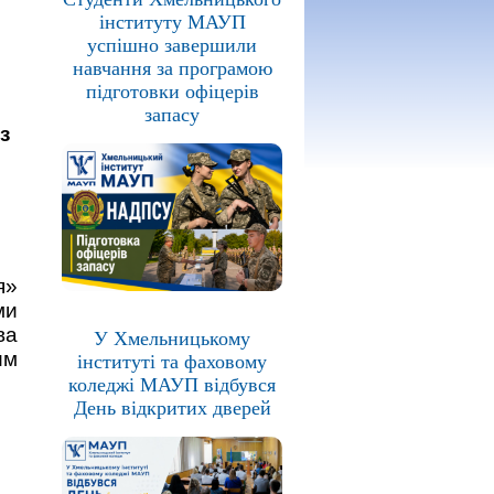
інституту МАУП
успішно завершили
навчання за програмою
підготовки офіцерів
запасу
з
я»
ми
ва
У Хмельницькому
им
інституті та фаховому
коледжі МАУП відбувся
День відкритих дверей