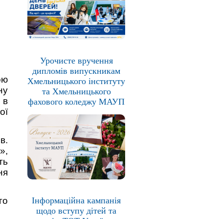
Урочисте вручення
дипломів випускникам
ою
Хмельницького інституту
ну
та Хмельницького
 в
фахового коледжу МАУП
ої
в.
»,
ть
ня
го
Інформаційна кампанія
щодо вступу дітей та