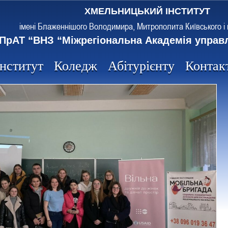
ХМЕЛЬНИЦЬКИЙ ІНСТИТУТ
імені Блаженнішого Володимира, Митрополита Київського і 
ПрАТ “ВНЗ “Міжрегіональна Академія управ
Інститут
Коледж
Абітурієнту
Контак