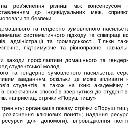
 на роз’яснення різниці між консенсусом 
ставленням до індивідуальних меж, сприяю
оповаги та безпеки.
домашнього та гендерно зумовленого насильст
вимагає систематичного підходу та співпраці вс
чів, адміністрації та громадськості. Тільки так
зпечне, підтримуюче та рівноправне навчаль
ти заходи профілактики домашнього та гендер
ед студентської молоді.
ого та гендерно зумовленого насильства сер
жливим завданням, оскільки це може впливати 
ов’я студентів, а також на їхню академічну 
 із ефективних способів звернутися до студентів
лів, наприклад, стрічки «Поруш тишу»
тренінгу: організація показу стрічки «Поруш тиш
 роз’яснення ключових понять; надання ресурс
 ресурси для допомоги); впровадження політ