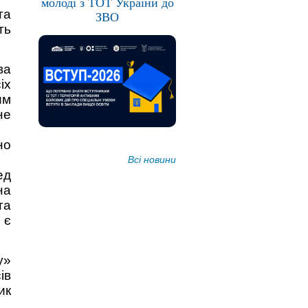
молоді з ТОТ України до
та
ЗВО
ть
ва
іх
им
не
но
Всі новини
ед
на
та
 є
у»
ів
ик