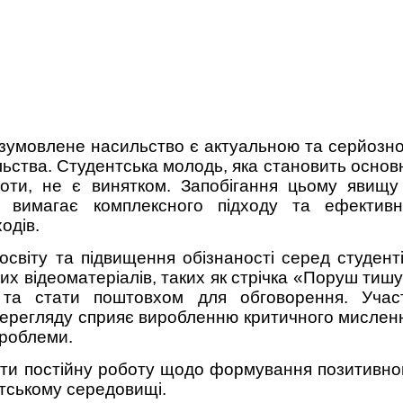
зумовлене насильство є актуальною та серйозн
ьства. Студентська молодь, яка становить основ
ноти, не є винятком. Запобігання цьому явищу
і вимагає комплексного підходу та ефективн
одів.
світу та підвищення обізнаності серед студенті
них відеоматеріалів, таких як стрічка «Поруш тишу
та стати поштовхом для обговорення. Учас
я перегляду сприяє виробленню критичного мислен
проблеми.
ати постійну роботу щодо формування позитивно
нтському середовищі.