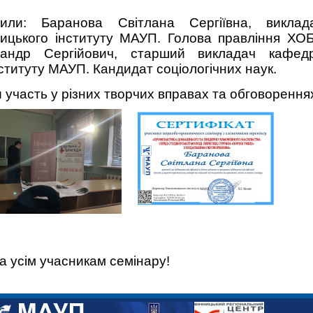
или: Баранова Світлана Сергіївна, виклад
ницького інституту МАУП. Голова правління ХО
сандр Сергійович, старший викладач кафед
ституту МАУП. Кандидат соціологічних наук.
 участь у різних творчих вправах та обговорення
 усім учасникам семінару!