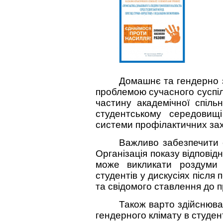
Домашнє та гендерно 
проблемою сучасного суспіл
частину академічної спіль
студентському середовищ
системи профілактичних зах
Важливо забезпечити о
Організація показу відповід
може викликати роздуми 
студентів у дискусіях післ
та свідомого ставлення до 
Також варто здійснюв
гендерного клімату в студе