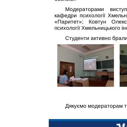
Модераторами виступ
кафедри психології Хмель
«Паритет»; Ковтун Олек
психології Хмельницького ін
Студенти активно брали
Дякуємо модераторам та