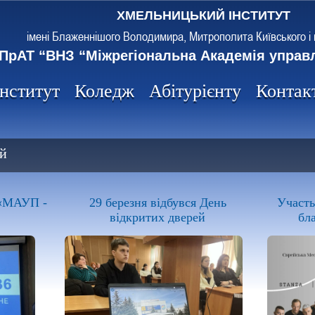
ХМЕЛЬНИЦЬКИЙ ІНСТИТУТ
імені Блаженнішого Володимира, Митрополита Київського і 
ПрАТ “ВНЗ “Міжрегіональна Академія управ
Інститут
Коледж
Абітурієнту
Контак
й
 «МАУП -
29 березня відбувся День
Участь
відкритих дверей
бл