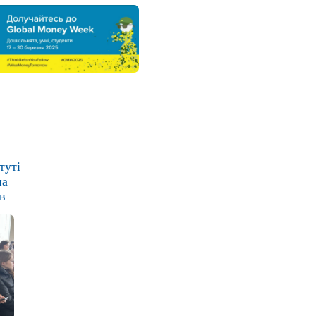
туті
на
в