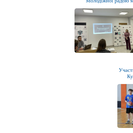
Молодіжної радою м
Участь
Ку