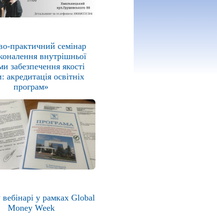
во-практичний семінар
коналення внутрішньої
ми забезпечення якості
и: акредитація освітніх
програм»
 вебінарі у рамках Global
Money Week