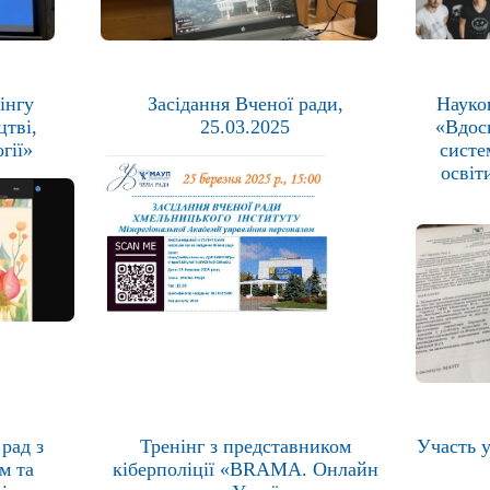
інгу
Засідання Вченої ради,
Науко
цтві,
25.03.2025
«Вдос
гії»
систе
освіт
рад з
Тренінг з представником
Участь у
м та
кіберполіції «BRAMA. Онлайн