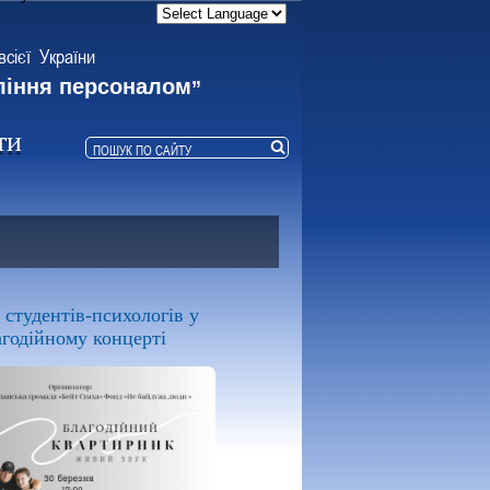
всієї України
ління персоналом
”
ти
 студентів-психологів у
агодійному концерті