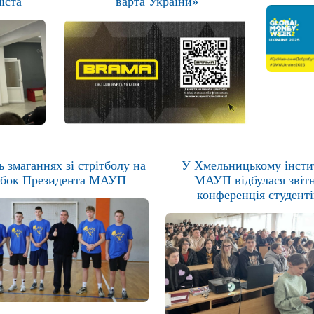
іста
варта України»
 змаганнях зі стрітболу на
У Хмельницькому інсти
бок Президента МАУП
МАУП відбулася звіт
конференція студенті