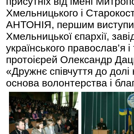
присутніх від імені Митро
Хмельницького і Старокост
АНТОНІЯ, першим виступи
Хмельницької єпархії, зав
українського православ’я і
протоієрей Олександр Дац
«Дружнє співчуття до долі
основа волонтерства і благ