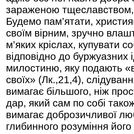
зараженою тщеславством,
Будемо пам’ятати, христия
своїм вірним, зручно влаш
м’яких кріслах, купувати соб
відповідно до буржуазних і
милостиню, яку подають «
своїх» (Лк.,21,4), слідуванн
вимагає більшого, ніж про
дар, який сам по собі тако
вимагає доброзичливої люб
глибинного розуміння його