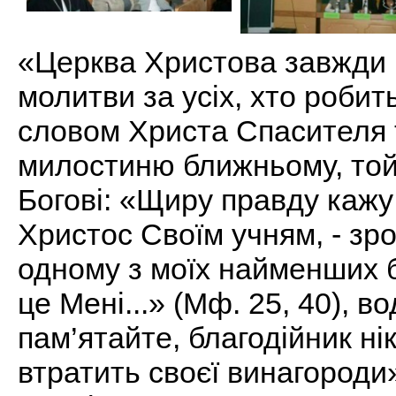
«Церква Христова завжди 
молитви за усіх, хто робит
словом Христа Спасителя т
милостиню ближньому, той
Богові: «Щиру правду кажу 
Христос Своїм учням, - зр
одному з моїх найменших б
це Мені...» (Мф. 25, 40), в
пам’ятайте, благодійник нік
втратить своєї винагороди»