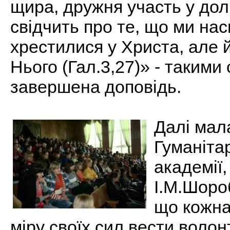
щира, дружня участь у дол
свідчить про те, що ми на
хрестилися у Христа, але й
Нього (Гал.3,27)» - такими
завершена доповідь.
Далі мал
Гуманіта
академії,
І.М.Шоро
що кожна
міру своїх сил вести волон