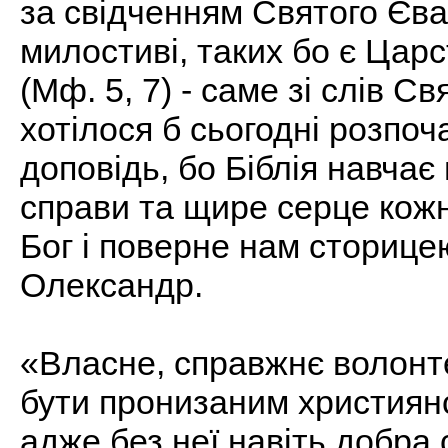
за свідченням Святого Єва
милостиві, таких бо є Цар
(Мф. 5, 7) - саме зі слів С
хотілося б сьогодні розпоч
доповідь, бо Біблія навчає
справи та щире серце кож
Бог і поверне нам сторицею
Олександр.
«Власне, справжнє волонт
бути пронизаним християн
адже без неї навіть добра 