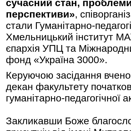
сучасний стан, проблеми
перспективи»
, співоргані
стали Гуманітарно-педагог
Хмельницький інститут М
єпархія УПЦ та Міжнародн
фонд «Україна 3000».
Керуючою засідання вчено
декан факультету початко
гуманітарно-педагогічної а
Закликавши Боже благосло