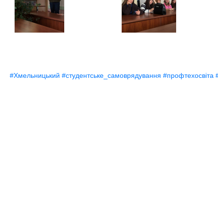
#Хмельницький
#студентське_самоврядування
#профтехосвіта