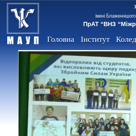
імені Блаженнішого
ПрАТ “ВНЗ “Міжр
Головна
Інститут
Коле