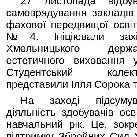
27 листопада відбув
самоврядування закладів
фахової передвищої осві
№4. Ініціювали захі
Хмельницького держ
естетичного виховання у
Студентський коле
представили Ілля Сорока т
На заході підсумув
діяльність здобувачів ос
навчальний рік. Це, зокр
підтримку Збройних Сил У