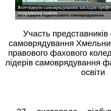
Зліт лідерів самоврядування закладів профт
передвищої освіти
Участь представників 
самоврядування Хмельниц
правового фахового коле
лідерів самоврядування ф
освіти