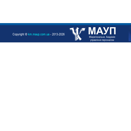
Copyright ©
km.maup.com.ua
- 2013-2026