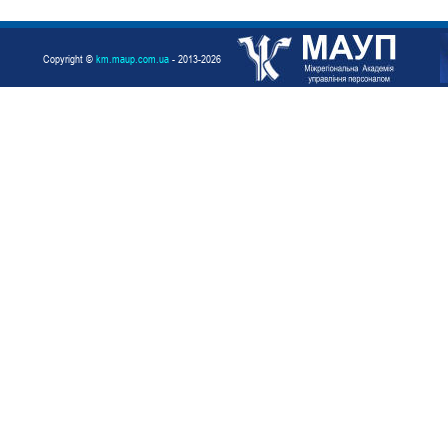
Copyright ©
km.maup.com.ua
- 2013-2026