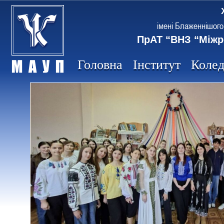
імені Блаженнішого
ПрАТ “ВНЗ “Міжр
Головна
Інститут
Коле