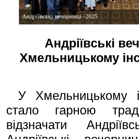
Андріївські вечорниці -2025
Андріївські ве
Хмельницькому інс
У Хмельницькому і
стало гарною трад
відзначати Андріївс