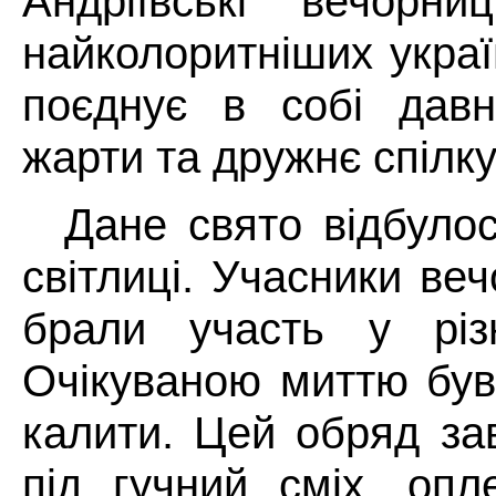
Андріївські вечорн
найколоритніших украї
поєднує в собі давні
жарти та дружнє спілк
Дане свято відбулос
світлиці. Учасники ве
брали участь у різн
Очікуваною миттю був
калити. Цей обряд за
під гучний сміх, опл