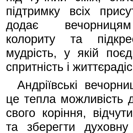
підтримку всіх прису
додає вечорницям
колориту та підкр
мудрість, у якій поє
спритність і життєрадіс
Андріївські вечорниц
це тепла можливість 
свого коріння, відчут
та зберегти духовну