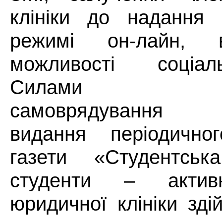
клініки до надання 
режимі он-лайн, в
можливості соціа
Силами студ
самоврядування з
видання періодичн
газети «Студентсь
студенти – активн
юридичної клініки зді