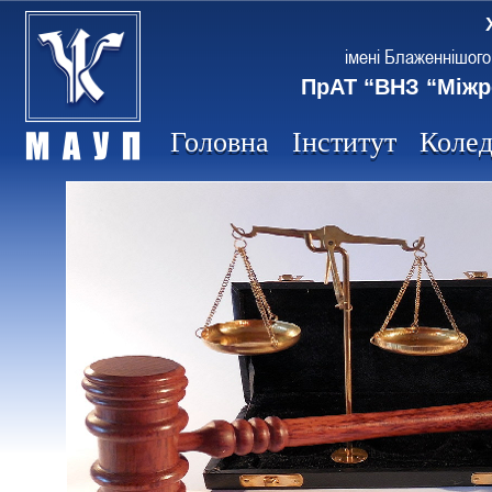
імені Блаженнішого
ПрАТ “ВНЗ “Міжр
Головна
Інститут
Коле