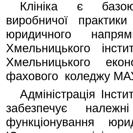
Клініка є базо
виробничої практики
юридичного напрям
Хмельницького інст
Хмельницького еконо
фахового коледжу МА
Адміністрація Інсти
забезпечує належ
функціонування юрид