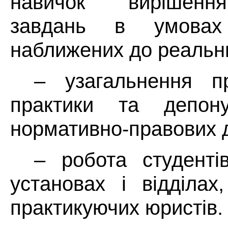
навичок вирішенн
завдань в умовах
наближених до реальни
– узагальнення пр
практики та депон
нормативно-правових д
– робота студент
установах і відділах
практикуючих юристів.