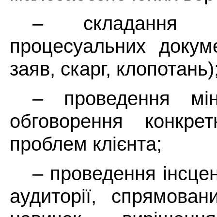
– складання д
процесуальних докуме
заяв, скарг, клопотань)
– проведення мін
обговорення конкрет
проблем клієнта;
– проведення інсце
аудиторії, спрямован