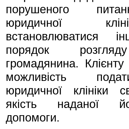
порушеного пита
юридичної клі
встановлюватися і
порядок розгляд
громадянина. Клієнту
можливість подат
юридичної клініки с
якість наданої й
допомоги.