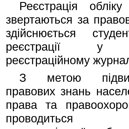
Реєстрація обліку
звертаються за право
здійснюється студ
реєстрації у с
реєстраційному журнал
З метою підви
правових знань насе
права та правоохорон
проводиться о