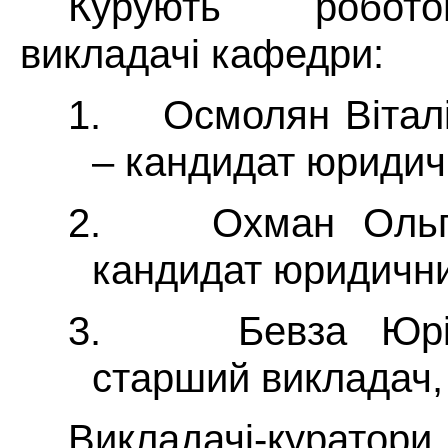
Курують робото
викладачі кафедри:
1.
Осмолян Вітал
– кандидат юридич
2.
Охман Ольг
кандидат юридични
3.
Бевза Юр
старший викладач,
Викладачі-кура