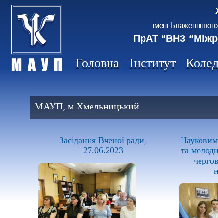
імені Блаженнішого
ПрАТ “ВНЗ “Міжр
Головна
Інститут
Коле
МАУП, м.Хмельницький
Засідання Вченої ради,
Науковим
27.06.2023
та молод
чергов