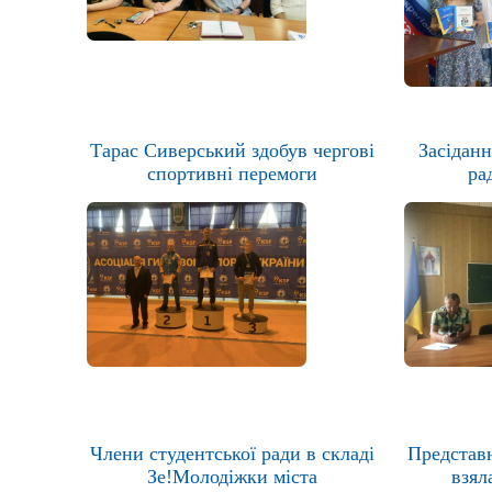
Тарас Сиверський здобув чергові
Засідан
спортивні перемоги
ра
Члени студентської ради в складі
Представ
Зе!Молодіжки міста
взял