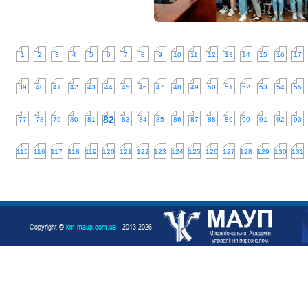
1
2
3
4
5
6
7
8
9
10
11
12
13
14
15
16
17
39
40
41
42
43
44
45
46
47
48
49
50
51
52
53
54
55
82
77
78
79
80
81
83
84
85
86
87
88
89
90
91
92
93
115
116
117
118
119
120
121
122
123
124
125
126
127
128
129
130
131
Copyright ©
km.maup.com.ua
- 2013-2026