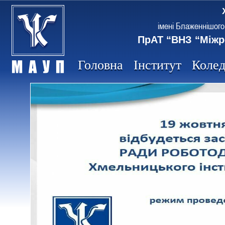
імені Блаженнішого
ПрАТ “ВНЗ “Міжр
Головна
Інститут
Коле