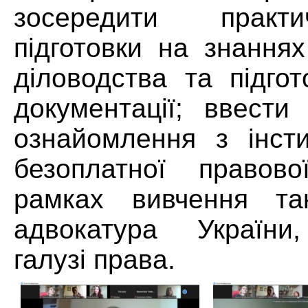
зосередити практ
підготовки на знання
діловодства та підго
документації; ввести
ознайомлення з інст
безоплатної правов
рамках вивчення так
адвокатура України,
галузі права.