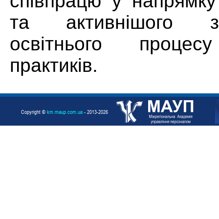
співпрацю у напрямк
та активнішого з
освітнього процесу 
практиків.
Copyright ©
km.maup.com.ua
- 2013-2026