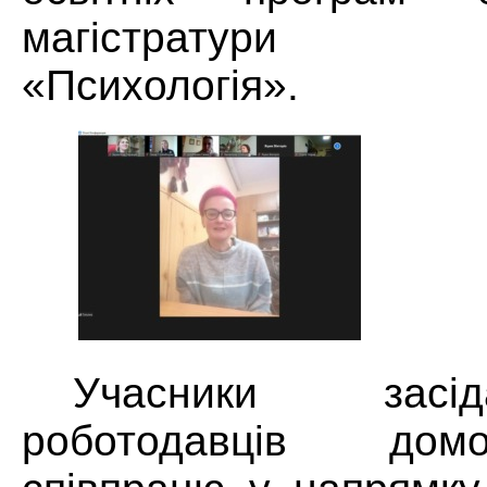
магістратури сп
«Психологія».
Учасники засі
роботодавців дом