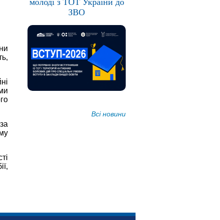
молоді з ТОТ України до
ЗВО
ни
ть,
ні
ми
ого
Всі новини
 за
му
ті
ї,