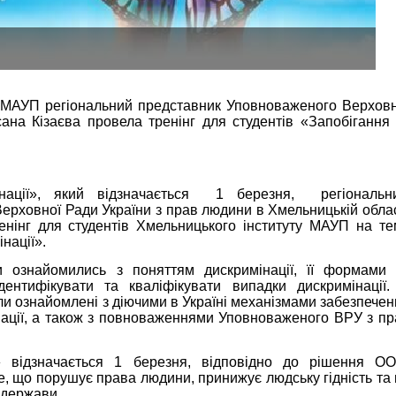
і МАУП регіональний представник Уповноваженого Верховн
ана Кізаєва провела тренінг для студентів «Запобігання 
нації», який відзначається 1 березня, регіональн
рховної Ради України з прав людини в Хмельницькій облас
нінг для студентів Хмельницького інституту МАУП на те
нації».
и ознайомились з поняттям дискримінації, її формами 
дентифікувати та кваліфікувати випадки дискримінації.
и ознайомлені з діючими в Україні механізмами забезпечен
інації, а також з повноваженнями Уповноваженого ВРУ з пр
» відзначається 1 березня, відповідно до рішення ОО
, що порушує права людини, принижує людську гідність та 
 держави.