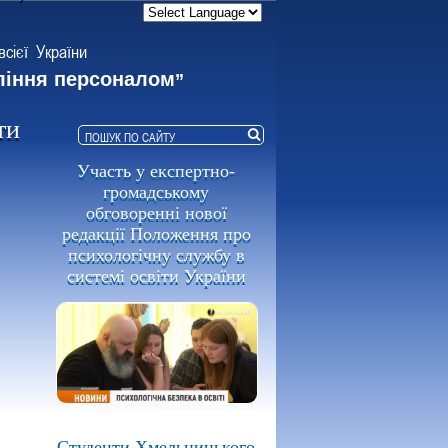
всієї України
ління персоналом
”
ти
Участь у експертно-
громадському
обговоренні нової
редакції Положення про
психологічну службу в
системі освіти України
Студенти Хмельницького