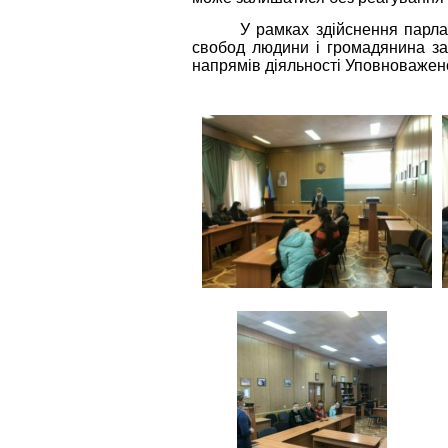
У рамках здійснення парла
свобод людини і громадянина зап
напрямів діяльності Уповноважено