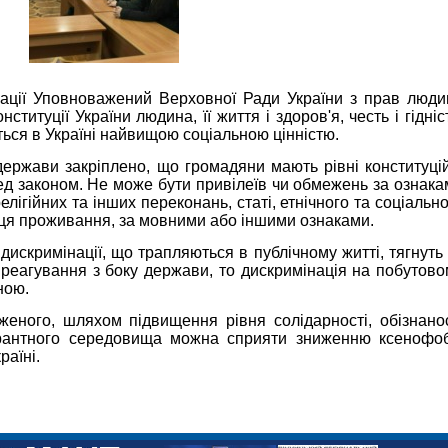
нації Уповноважений Верховної Ради України з прав люди
нституції України людина, її життя і здоров'я, честь і гідніс
ться в Україні найвищою соціальною цінністю.
ржави закріплено, що громадяни мають рівні конституцій
ед законом. Не може бути привілеїв чи обмежень за ознака
елігійних та інших переконань, статі, етнічного та соціальн
сця проживання, за мовними або іншими ознаками.
 дискримінації, що трапляються в публічному житті, тягнуть
 реагування з боку держави, то дискримінація на побутово
ною.
еного, шляхом підвищення рівня солідарності, обізнанос
антного середовища можна сприяти зниженню ксенофобі
раїні.