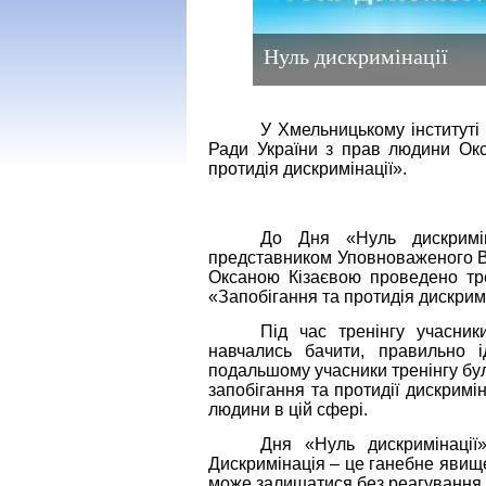
Нуль дискримінації
У Хмельницькому інститут
Ради України з прав людини Окс
протидія дискримінації».
До Дня «Нуль дискримі
представником Уповноваженого Ве
Оксаною Кізаєвою проведено тре
«Запобігання та протидія дискримі
Під час тренінгу учасник
навчались бачити, правильно і
подальшому учасники тренінгу бул
запобігання та протидії дискрим
людини в цій сфері.
Дня «Нуль дискримінації
Дискримінація – це ганебне явище
може залишатися без реагування