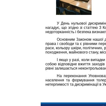
У День нульової дискримі
нагадує, що згідно зі статтею 3 Ко
недоторканність і безпека визнаю
Основним Законом нашої де
права і свободи та є рівними пер
раси, кольору шкіри, політичних, р
походження, майнового стану, мі
І якщо у разі, коли випадки
собою відповідне вжиття заходів
рівні залишається неконтрольова
На переконання Уповноваж
населення та формування толер
нетерпимості та дискримінації в Ук