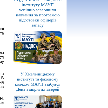
інституту МАУП
успішно завершили
навчання за програмою
підготовки офіцерів
запасу
ої
та
им
ті
му
У Хмельницькому
та
 В
інституті та фаховому
ня
коледжі МАУП відбувся
ав
День відкритих дверей
Н.
не