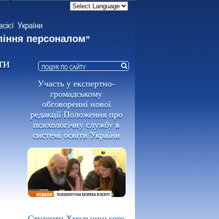
всієї України
ління персоналом
”
ти
Участь у експертно-
громадському
обговоренні нової
редакції Положення про
психологічну службу в
системі освіти України
Студенти Хмельницького