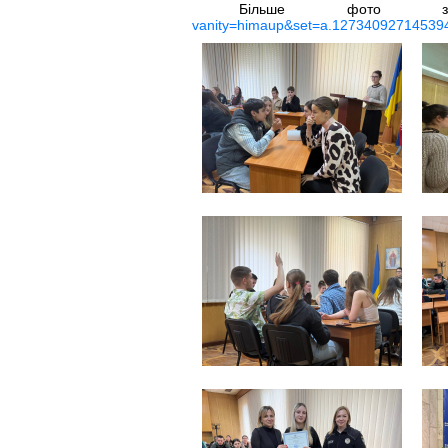
Більше фото з
vanity=himaup&set=a.12734092714539