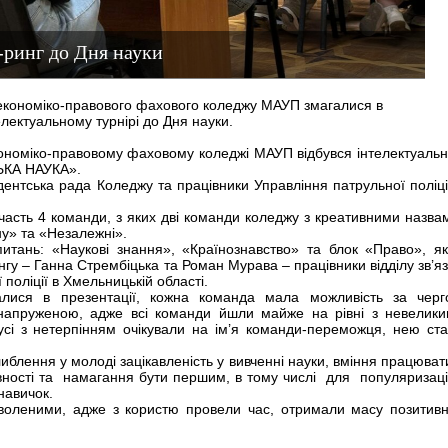
-ринг до Дня науки
кономіко-правового фахового коледжу МАУП змагалися в
електуальному турнірі до Дня науки.
ономіко-правовому фаховому коледжі МАУП відбувся інтелектуаль
ЬКА НАУКА».
ентська рада Коледжу та працівники Управління патрульної поліці
участь 4 команди, з яких дві команди коледжу з креативними назва
ну» та «Незалежні».
питань: «Наукові знання», «Країнознавство» та блок «Право», я
нгу – Ганна Стрембіцька та Роман Мурава – працівники відділу зв’яз
поліції в Хмельницькій області.
алися в презентації, кожна команда мала можливість за чер
 напруженою, адже всі команди йшли майже на рівні з невелик
усі з нетерпінням очікували на ім’я команди-переможця, нею ст
блення у молоді зацікавленість у вивченні науки, вміння працюват
ивності та намагання бути першим, в тому числі для популяризаці
навичок.
оволеними, адже з користю провели час, отримали масу позитив