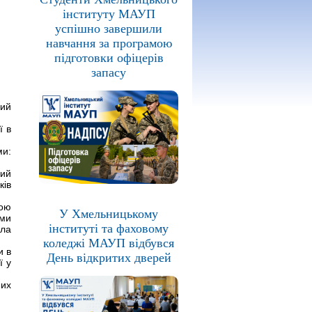
інституту МАУП
успішно завершили
навчання за програмою
підготовки офіцерів
запасу
ний
ї в
ми:
кий
ків
гою
У Хмельницькому
ими
інституті та фаховому
ала
коледжі МАУП відбувся
и в
День відкритих дверей
ї у
них