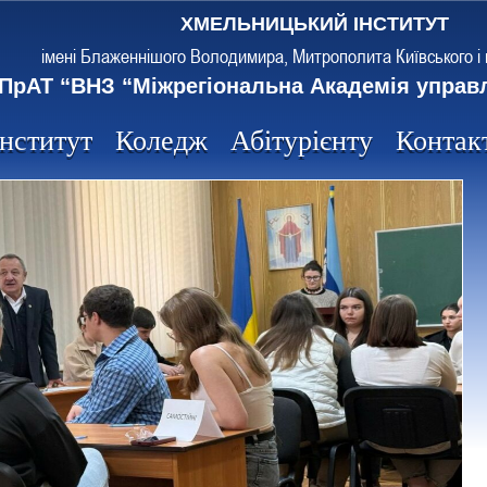
ХМЕЛЬНИЦЬКИЙ ІНСТИТУТ
імені Блаженнішого Володимира, Митрополита Київського і 
ПрАТ “ВНЗ “Міжрегіональна Академія управ
Інститут
Коледж
Абітурієнту
Контак