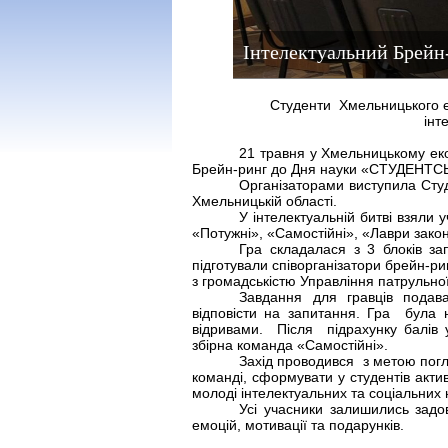
Інтелектуальний Брейн
Студенти Хмельницького е
інт
21 травня у Хмельницькому ек
Брейн-ринг до Дня науки «СТУДЕНТС
Організаторами виступила Студ
Хмельницькій області.
У інтелектуальній битві взяли 
«Потужні», «Самостійні», «Лаври зако
Гра складалася з 3 блоків за
підготували співорганізатори брейн-ри
з громадськістю Управління патрульної 
Завдання для гравців подав
відповісти на запитання. Гра була
відривами. Після підрахунку балів 
збірна команда «Самостійні».
Захід проводився з метою погли
команді, сформувати у студентів акт
молоді інтелектуальних та соціальних 
Усі учасники залишились зад
емоцій, мотивації та подарунків.