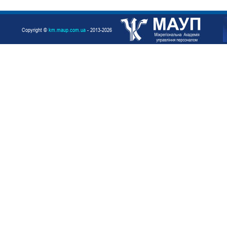
Copyright ©
km.maup.com.ua
- 2013-2026