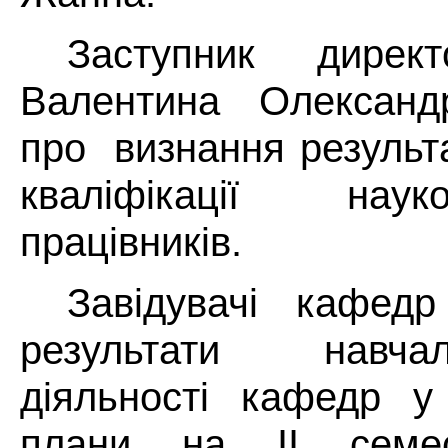
Заступник дирек
Валентина Олександр
про
визнання результ
кваліфікації науков
працівників.
Завідувачі кафед
результати навчаль
діяльності кафедр у
плани на ІІ семес