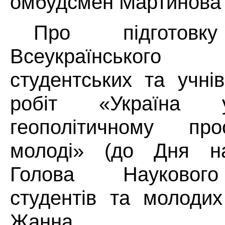
омбудсмен Мартинова 
Про
підгот
Всеукраїнськог
студентських та учні
робіт «Україна 
геополітичному про
молоді» (до Дня на
Голова Наукового
студентів та молоди
Жанна.