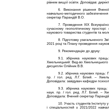
рівнем вищої освіти. Доповідав: директ
6. Виконання рішення Вчено
навчально-методичного забезпечення 
секретар Парандій В.О.
7. Проведення ХІХ Всеукраїнсь
сучасному геополітичному просторі:
наукового товариства студентів та мол
8. П
ідготовку узагальненого Зв
2021 році та Плану проведення науков
9. Рекомендацію до друку:
9.1. збірника наукових праць:
Хмельницький: Вид-во Хмельницького і
дисциплін Олійник В.В.
9.2. збірника наукових праць: П
пр. / гол. ред. Л.Г. Білий. – Хмел
Доповідала: завідувач кафедри психоло
9.3. збірника наукових праць:
наук. пр. / гол. ред. Л.Г. Білий. – 
Доповідала: Вчений секретар Парандій
10. Участь студентів Інституту 
і спеціальностей у 2021/2022 навчал