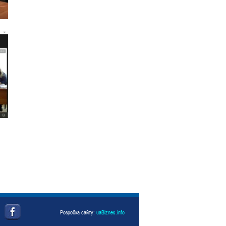
Розробка сайту:
uaBiznes.info