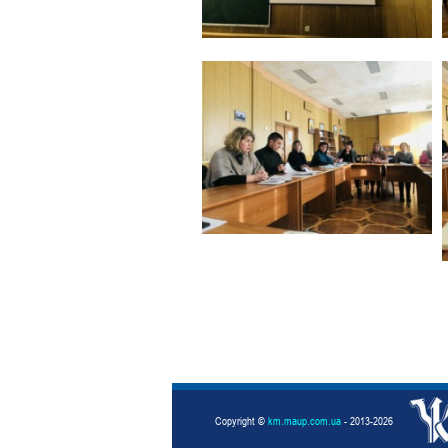
Copyright ©
km.maup.com.ua
- 2013-2026