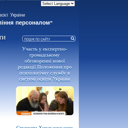
всієї України
ління персоналом
”
ти
Участь у експертно-
громадському
обговоренні нової
редакції Положення про
психологічну службу в
системі освіти України
Студенти Хмельницького