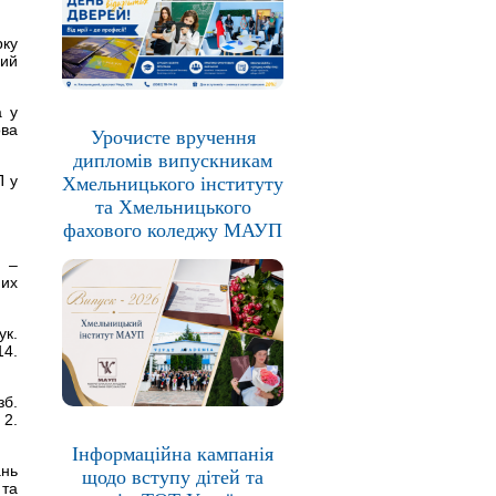
рку
ний
а у
ова
Урочисте вручення
дипломів випускникам
П у
Хмельницького інституту
та Хмельницького
фахового коледжу МАУП
. –
них
ук.
14.
зб.
 2.
Інформаційна кампанія
ань
щодо вступу дітей та
 та