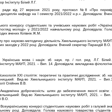
ор Інституту Білий Л.Г.
ї ради від 27 вересня 2021 року, протокол №8 «Про переві
дисциплін кафедр на І семестр 2021/2022 н.р.». Доповідала: Вче
кого конкурсу студентських та учнівських наукових робіт «Україн
 погляд молоді» у 2021/2022 навчальному році. Доповідала: Гол
одих вчених Кілівнік Ж.М.
іту про науково-методичну діяльність Хмельницького інституту МАУ
их заходів у 2022 році. Доповідала: Вчений секретар Парандій В.О.
 Українська мова і нація: зб. наук. пр. / гол. ред. Л.Г. Білий
нституту МАУП, 2021. – Вип. 14. Доповідала: викладачка філологіч
сихологія ХХІ століття: теоретичні та практичні дослідження: зб. на
ьницький: Вид-во Хмельницького інституту МАУП, 2021. – Вип.
гії Олійник В.В.
 Академічна доброчесність: шлях до забезпечення якості освіти: 
Хмельницький: Вид-во Хмельницького інституту МАУП, 2021. – Вип.
 В.О.
у Всеукраїнському конкурсі студентських наукових робіт з галузей зн
ьному році. Доповідала: Голова наукового товариства студентів