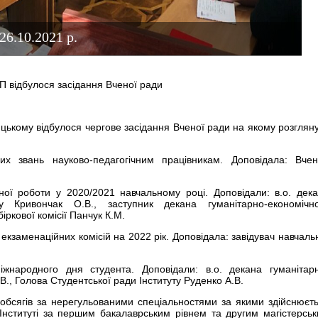
26.10.2021 р.
П відбулося засідання Вченої ради
цькому відбулося чергове засідання Вченої ради на якому розглян
их звань науково-педагогічним працівникам. Доповідала: Вче
йної роботи у 2020/2021 навчальному році. Доповідали: в.о. дек
ту Кривончак О.В., заступник декана гуманітарно-економічн
іркової комісії Панчук К.М.
 екзаменаційних комісій на 2022 рік. Доповідала: завідувач навчаль
Міжнародного дня студента. Доповідали: в.о. декана гуманітар
., Голова Студентської ради Інституту Руденко А.В.
 обсягів за нерегульованими спеціальностями за якими здійснюєт
у Інституті за першим бакалаврським рівнем та другим магістерсь