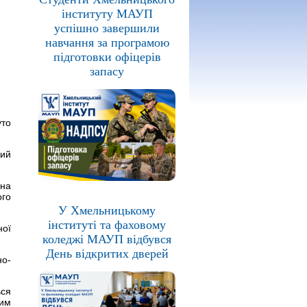
інституту МАУП
успішно завершили
навчання за програмою
підготовки офіцерів
запасу
уто
ний
ана
ого
У Хмельницькому
інституті та фаховому
ної
коледжі МАУП відбувся
День відкритих дверей
но-
ься
ким