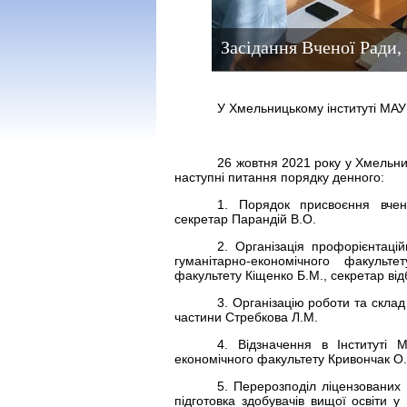
Засідання Вченої Ради, 
У Хмельницькому інституті МАУ
26 жовтня 2021 року у Хмельни
наступні питання порядку денного:
1. Порядок присвоєння вчен
секретар Парандій В.О.
2. Організація профорієнтаці
гуманітарно-економічного факульте
факультету Кіщенко Б.М., секретар відб
3. Організацію роботи та склад
частини Стребкова Л.М.
4. Відзначення в Інституті 
економічного факультету Кривончак О.В
5. Перерозподіл ліцензованих
підготовка здобувачів вищої освіти 