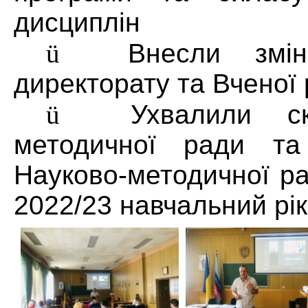
дисциплін
ü
Внесли змі
директорату та Вченої
ü
Ухвалили с
методичної ради т
Науково-методичної ра
2022/23 навчальний рік