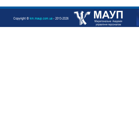
Copyright ©
km.maup.com.ua
- 2013-2026