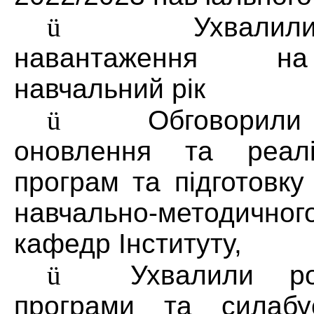
ü
Ухвали
навантаження н
навчальний рік
ü
Обговорили
оновлення та реаліз
програм та підготовку
навчально-методичног
кафедр Інституту,
ü
Ухвалили ро
програми та силабу