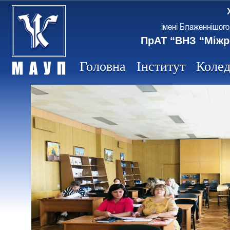
імені Блаженнішого
ПрАТ “ВНЗ “Міжр
Головна
Інститут
Коле