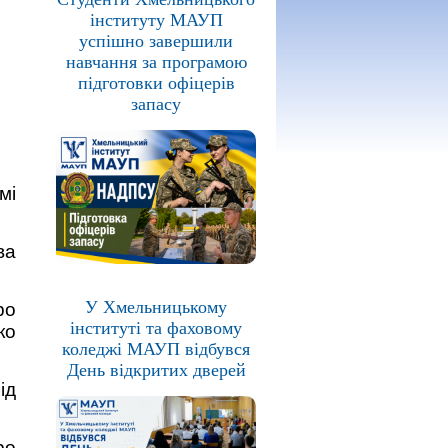
інституту МАУП
успішно завершили
навчання за програмою
підготовки офіцерів
запасу
мі
ва
У Хмельницькому
ро
інституті та фаховому
ко
коледжі МАУП відбувся
День відкритих дверей
ід
ро