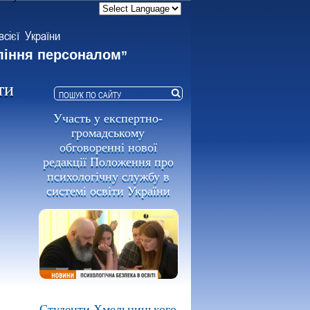
всієї України
ління персоналом
”
ти
Участь у експертно-
громадському
обговоренні нової
редакції Положення про
психологічну службу в
системі освіти України
Студенти Хмельницького