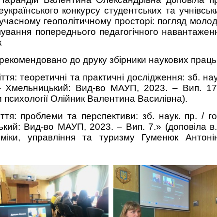
еукраїнського конкурсу студентських та учнівськ
сучасному геополітичному просторі: погляд молод
мування попереднього педагогічного навантажен
к
рекомендовано до друку збірники наукових праць
іття: теоретичні та практичні дослідження: зб. нау
. – Хмельницький: Вид-во МАУП, 2023. – Вип. 17
 психології Олійник Валентина Василівна).
ття: проблеми та перспективи: зб. наук. пр. / го
ький: Вид-во МАУП, 2023. – Вип. 7.» (доповіла в.
міки, управління та туризму Гуменюк Антоні