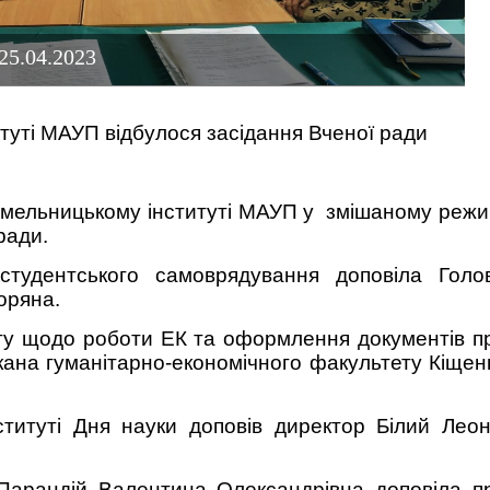
25.04.2023
туті МАУП відбулося засідання Вченої ради
 Хмельницькому інституті МАУП у змішаному режи
ради.
студентського самоврядування доповіла Голо
оряна.
ату щодо роботи ЕК та оформлення документів п
екана гуманітарно-економічного факультету Кіщен
ституті Дня науки доповів директор Білий Леон
Парандій Валентина Олександрівна доповіла п