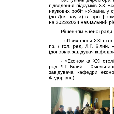
підведення підсумків ХХ Вс
наукових робіт «Україна у 
(до Дня науки) та про фор
на 2023/2024 навчальний рі
Рішенням Вченої ради 
- «Психологія ХХІ стол
пр. / гол. ред. Л.Г. Білий
(доповіла завідувач кафедри
- «Економіка ХХІ столі
ред. Л.Г. Білий. – Хмельниц
завідувача кафедри еконо
Федорівна).