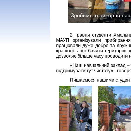
Зробимо територію наш
2 травня студенти Хмельни
МАУП організували прибирання п
працювали дуже добре та дружньо
кращого, аніж бачити територію рі
дозволяє більше часу проводити н
«Наш навчальний заклад – т
підтримувати тут чистоту» - говор
Пишаємося нашими студен