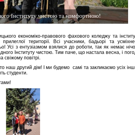
ого Інституту чистою та комфортною!
цького економіко-правового фахового коледжу та інститу
рилеглої території. Всі учасники, бадьорі та усміхнен
! Усі з ентузіазмом взялися до роботи, так як немає нічо
дного Інституту чистою. Тим паче, що настала весна, і пог
а свіжому повітрі.
о наш другий дім! І ми будемо самі та закликаємо усіх ін
ять студенти.
тами!