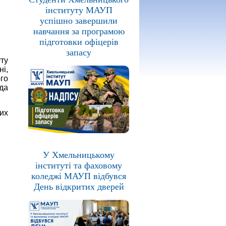
інституту МАУП
успішно завершили
навчання за програмою
підготовки офіцерів
запасу
ту
і,
го
ода
ших
У Хмельницькому
інституті та фаховому
коледжі МАУП відбувся
День відкритих дверей