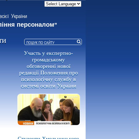
всієї України
ління персоналом
”
ти
Участь у експертно-
громадському
обговоренні нової
редакції Положення про
психологічну службу в
системі освіти України
Студенти Хмельницького