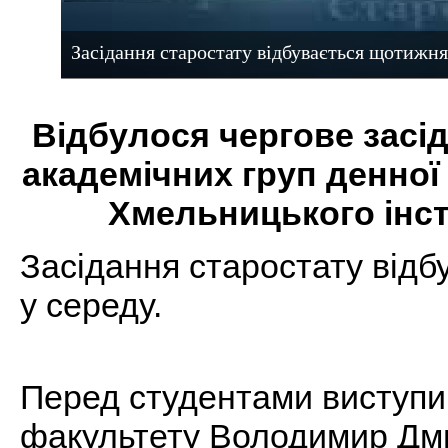
Засідання старостату відбувається щотижня
Відбулося чергове засі
академічних груп денно
Хмельницького інс
Засідання старостату від
у середу.
Перед студентами виступи
факультету Володимир Дм