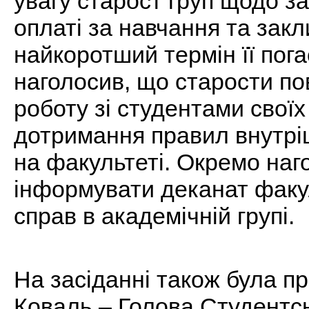
увагу старост груп щодо з
оплаті за навчання та закл
найкоротший термін її пога
наголосив, що старости по
роботу зі студентами своїх
дотримання правил внутрі
на факультеті. Окремо наг
інформувати деканат факу
справ в академічній групі.
На засіданні також була п
Коваль – Голова Студентсь