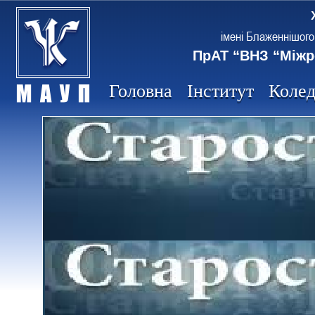
імені Блаженнішого
ПрАТ “ВНЗ “Міжр
Головна
Інститут
Коле