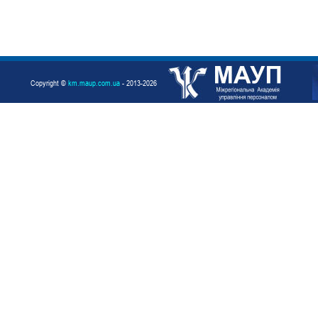
Copyright ©
km.maup.com.ua
- 2013-2026