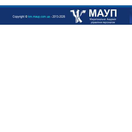
Copyright ©
km.maup.com.ua
- 2013-2026