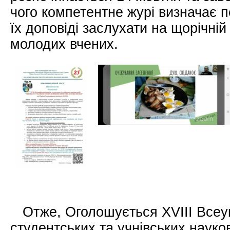
чого компетентне журі визначає 
їх доповіді заслухати на щорічній
молодих вчених.
Отже, Оголошується ХVІІI Всеук
студентських та учнівських науко