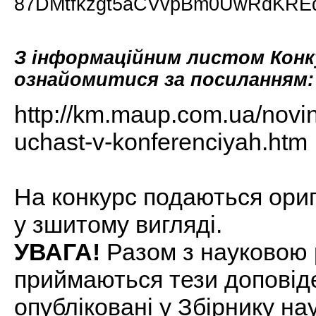
87DMtfkzgt5aCVvpBm0UwRdKREd
З інформаційним листом Конк
ознайомитися за посиланням:
http://km.maup.com.ua/novin
uchast-v-konferenciyah.htm
На конкурс подаються ориг
у зшитому вигляді.
УВАГА!
Разом з науковою
приймаються тези доповіде
опубліковані у Збірнику на