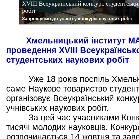
ХVІІI Всеукраїнський конкурс студентськи
робіт
Запрошуємо до участі у конкурсі наукових робіт
Хмельницький інститут МА
проведення ХVІІI Всеукраїнськ
студентських наукових робіт
Уже 18 років поспіль Хмельни
саме Наукове товариство студент
організовує Всеукраїнський конку
учнівських наукових робіт.
За цей час учасниками Конку
тисячі молодих науковців. Конкурс
розпочинається 14 жовтня та заве