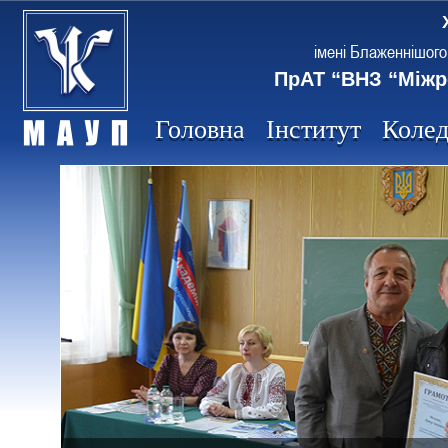
імені Блаженнішого
ПрАТ “ВНЗ “Міжр
Головна
Інститут
Коле