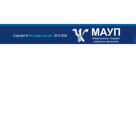
Copyright ©
km.maup.com.ua
- 2013-2026