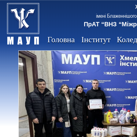
імені Блаженнішого
ПрАТ “ВНЗ “Міжр
Головна
Інститут
Коле