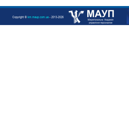
Copyright ©
km.maup.com.ua
- 2013-2026