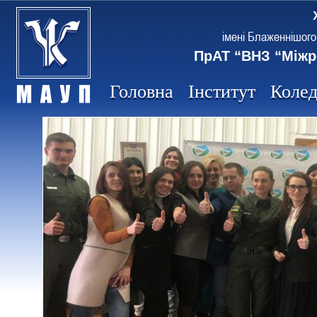
імені Блаженнішого
ПрАТ “ВНЗ “Міжр
Головна
Інститут
Коле