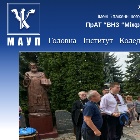
імені Блаженнішого
ПрАТ “ВНЗ “Міжр
Головна
Інститут
Коле