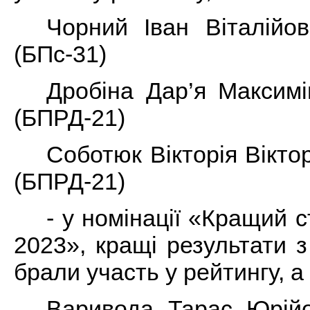
Чорний Іван Віталійо
(БПс-31)
Дробіна Дар’я Максимі
(БПРД-21)
Соботюк Вікторія Віктор
(БПРД-21)
- у номінації «Кращий с
2023», кращі результати 
брали участь у рейтингу, а
Варивода Тарас Юрійо