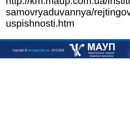
http://km.maup.com.ua/instit
samovryaduvannya/rejtingo
uspishnosti.htm
Copyright ©
km.maup.com.ua
- 2013-2026