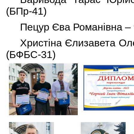
(БПр-41)
Пецур Єва Романівна – 
Христіна Єлизавета Оле
(БФБС-31)