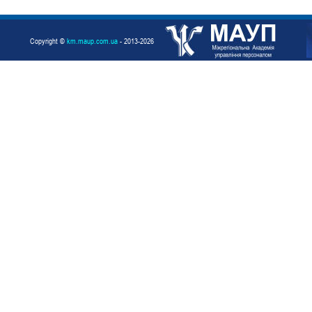
Copyright ©
km.maup.com.ua
- 2013-2026