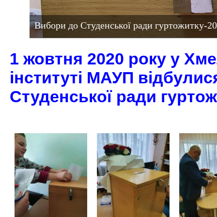
Вибори до Студенської ради гуртожитку-2
1 жовтня 2020 року у Хм
інституті МАУП відбулис
Студенської ради гуртож