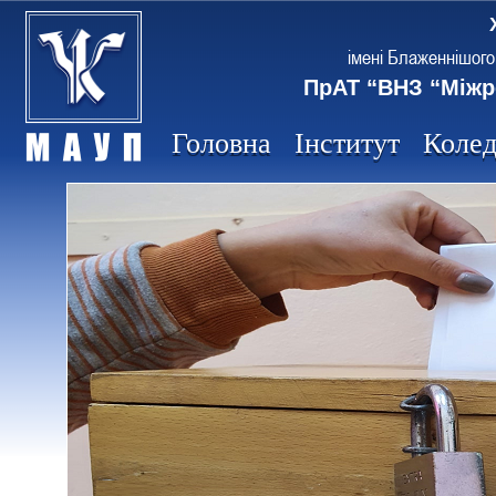
імені Блаженнішого
ПрАТ “ВНЗ “Міжр
Головна
Інститут
Коле