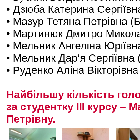
• Дзюба Катерина Сергіївн
• Мазур Тетяна Петрівна (
• Мартинюк Дмитро Микола
• Мельник Ангеліна Юріївн
• Мельник Дар‘я Сергіївна 
• Руденко Аліна Вікторівна
Найбільшу кількість голо
за студентку ІІІ курсу – М
Петрівну.