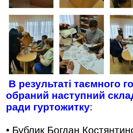
 В результаті таємного г
обраний наступний склад
ради гуртожитку
:
• Бублик Богдан Костянтин