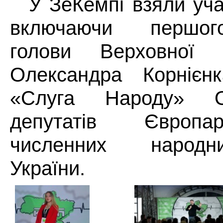
У ЗеКемпі взяли учас
включаючи першог
голови Верховної 
Олександра Корнієн
«Слуга Народу» О
депутатів Європа
численних народн
України.