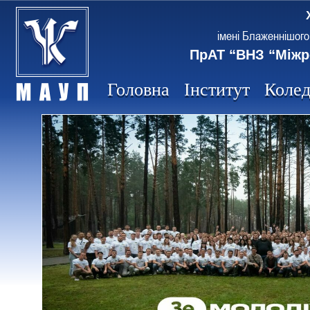
імені Блаженнішого
ПрАТ “ВНЗ “Міжр
Головна
Інститут
Коле