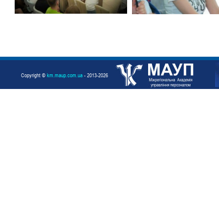
Copyright ©
km.maup.com.ua
- 2013-2026