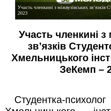
Участь членкині з міжвузівських зв’язків С
2023
Участь членкині з
зв’язків Студент
Хмельницького інст
ЗеКемп – 
Студентка-псих