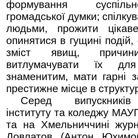
формування суспільн
громадської думки; спілку
людьми, прожити цікав
опинятися в гущині подій,
зміст явищ, причин
витлумачувати їх для
знаменитим, мати гарні з
престижне місце в структур
Серед випускників
інституту та коледжу МАУП 
та на Хмельниччині журн
Довлатов (Антон Юхимо