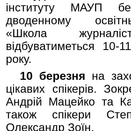
інституту МАУП б
дводенному освітн
«Школа журналіс
відбуватиметься 10-1
року.
10 березня
на захо
цікавих спікерів. Зок
Андрій Мацейко та Ка
також спікери Сте
Олександр Зоїн.