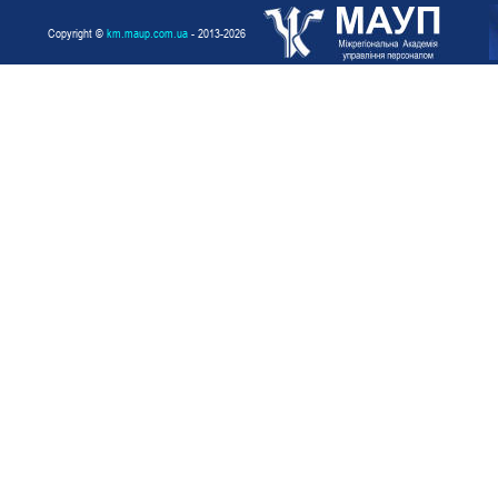
Copyright ©
km.maup.com.ua
- 2013-2026