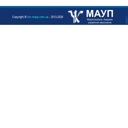
Copyright ©
km.maup.com.ua
- 2013-2026