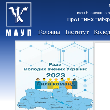
імені Блаженнішого
ПрАТ “ВНЗ “Міжр
Головна
Інститут
Коле