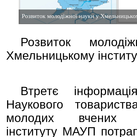
Розвиток молодіжної науки у Хмельницьк
Розвиток молоді
Хмельницькому інститу
Втретє інформац
Наукового товариств
молодих вчених Х
інституту МАУП потра