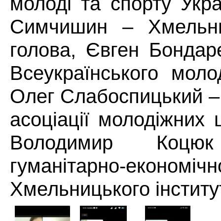
молоді та спорту Укр
Симчишин – Хмельни
голова, Євген Бондар
Всеукраїнського моло
Олег Слабоспицький –
асоціації молодіжних 
Володимир Коц
гуманітарно-економіч
Хмельницького інститу