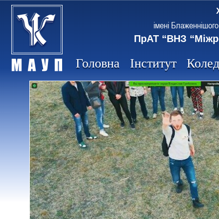
імені Блаженнішого
ПрАТ “ВНЗ “Міжр
Головна
Інститут
Коле