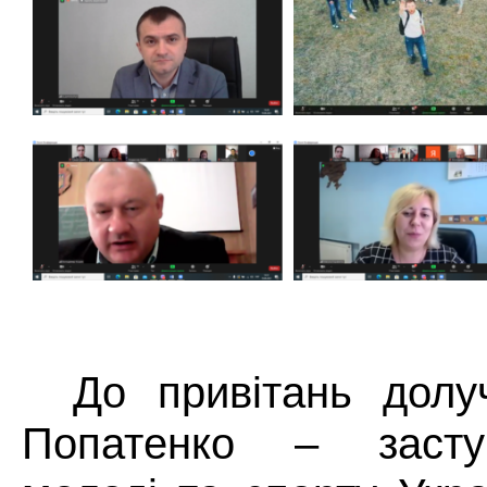
До привітань дол
Попатенко – засту