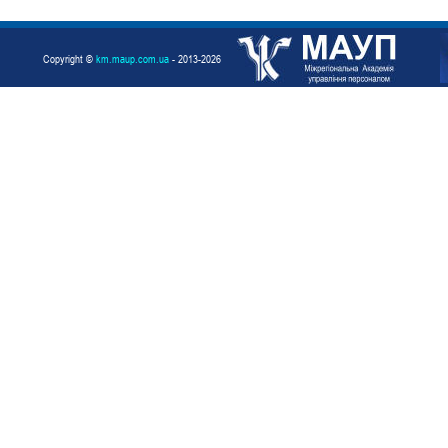
Copyright ©
km.maup.com.ua
- 2013-2026