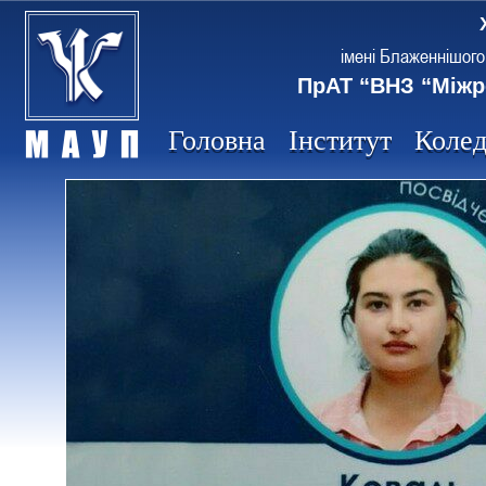
імені Блаженнішого
ПрАТ “ВНЗ “Міжр
Головна
Інститут
Коле