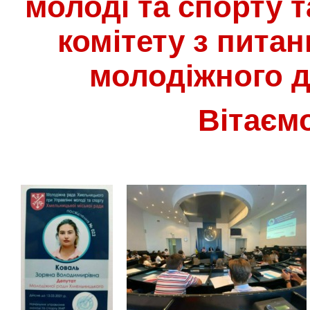
молоді та спорту 
комітету з пита
молодіжного д
Вітаєм