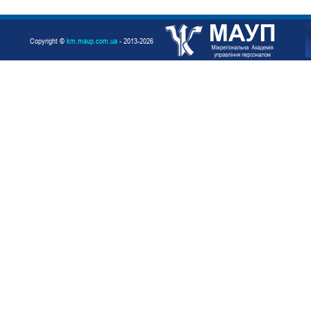
Copyright ©
km.maup.com.ua
- 2013-2026