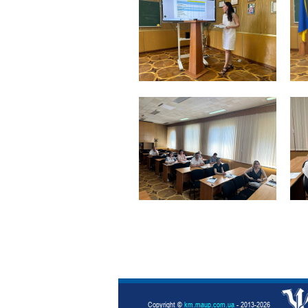
Copyright ©
km.maup.com.ua
- 2013-2026