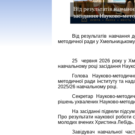
Від результатів навчанн
засідання Науково-мето
Від результатів навчання д
методичної ради у Хмельницькому 
25 червня 2026 року у Хме
навчальному році засідання Науко
Голова Науково-методичн
методичної ради інституту та над
2025/26 навчальному році.
Секретар Науково-методи
рішень ухвалених Науково-методи
На засіданні підвели підсу
Про результати наукової роботи с
молодих вчених Христина Лебідь.
Завідувач навчальної час