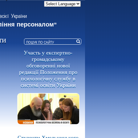
всієї України
ління персоналом
”
ти
Участь у експертно-
громадському
обговоренні нової
редакції Положення про
психологічну службу в
системі освіти України
Студенти Хмельницького