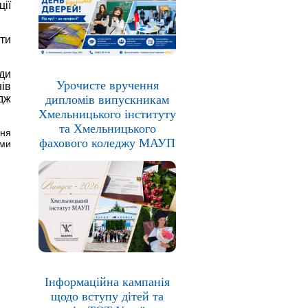
ції
ти
ади
Урочисте вручення
нів
дипломів випускникам
дж
Хмельницького інституту
та Хмельницького
ння
фахового коледжу МАУП
еми
Інформаційна кампанія
щодо вступу дітей та