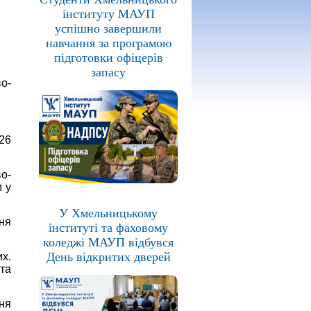
інституту МАУП
успішно завершили
навчання за програмою
підготовки офіцерів
запасу
во-
26
о-
 у
У Хмельницькому
ня
інституті та фаховому
коледжі МАУП відбувся
День відкритих дверей
их.
та
ня