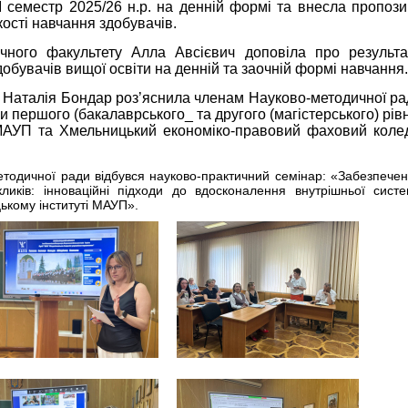
ІІ семестр 2025/26 н.р. на денній формі та внесла пропози
ості навчання здобувачів.
ічного факультету Алла Авсієвич доповіла про результа
добувачів вищої освіти на денній та заочній формі навчання.
ії Наталія Бондар роз’яснила членам Науково-методичної р
и першого (бакалаврського_ та другого (магістерського) рів
 МАУП та Хмельницький економіко-правовий фаховий коле
етодичної ради відбувся науково-практичний семінар: «Забезпече
кликів: інноваційні підходи до вдосконалення внутрішньої сист
ькому інституті МАУП».