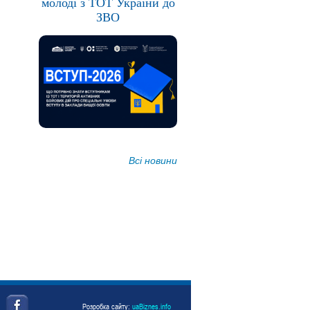
молоді з ТОТ України до
ЗВО
Всі новини
Розробка сайту:
uaBiznes.info