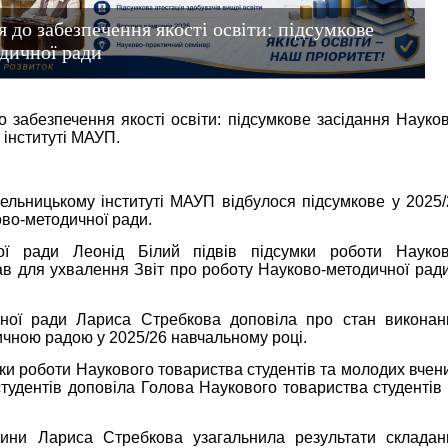
я до забезпечення якості освіти: підсумкове
дичної ради
о забезпечення якості освіти: підсумкове засідання Науко
інституті МАУП.
льницькому інституті МАУП відбулося підсумкове у 2025/
во-методичної ради.
ої ради Леонід Білий підвів підсумки роботи Науков
ав для ухвалення Звіт про роботу Науково-методичної ради
чної ради Лариса Стребкова доповіла про стан виконан
чною радою у 2025/26 навчальному році.
мки роботи Наукового товариства студентів та молодих вчен
тудентів доповіла Голова Наукового товариства студентів 
тини Лариса Стребкова узагальнила результати складан