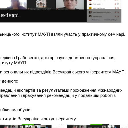
семінарі
ьницького інститут МАУП взяли участь у практичному семінарі,
еріївна Грабовенко, доктор наук з державного управління,
ституту МАУП.
и регіональних підрозділів Всеукраїнського університету МАУП.
 денного:
омендацій експертів за результатами проходження міжнародних
иправлення і врахування рекомендацій у подальшій роботі з
робки силабусів.
ститутів Всеукраїнського університету.