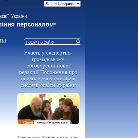
всієї України
ління персоналом
”
ти
Участь у експертно-
громадському
обговоренні нової
редакції Положення про
психологічну службу в
системі освіти України
Студенти Хмельницького