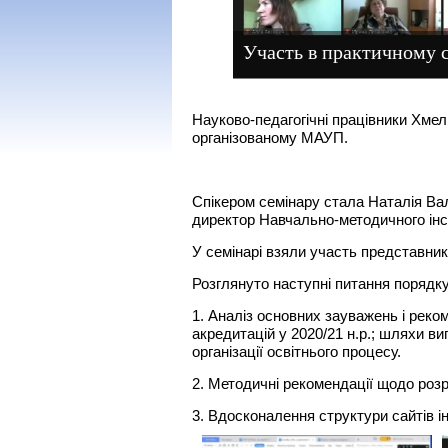
Участь в практичному 
Науково-педагогічні працівники Хмел
організованому МАУП.
Спікером семінару стала Наталія Вал
директор Навчально-методичного ін
У семінарі взяли участь представник
Розглянуто наступні питання порядку
1. Аналіз основних зауважень і рек
акредитацій у 2020/21 н.р.; шляхи в
організації освітнього процесу.
2. Методичні рекомендації щодо роз
3. Вдосконалення структури сайтів ін