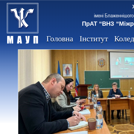
імені Блаженнішого
ПрАТ “ВНЗ “Міжр
Головна
Інститут
Коле