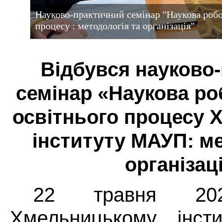
Науково-практичний семінар "Наукова робот
процесу : методологія та організація"
Відбувся науково
семінар «Наукова ро
освітнього процесу 
інституту МАУП: ме
організац
22 травня 2
Хмельницькому інс