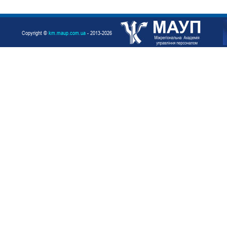
Copyright ©
km.maup.com.ua
- 2013-2026