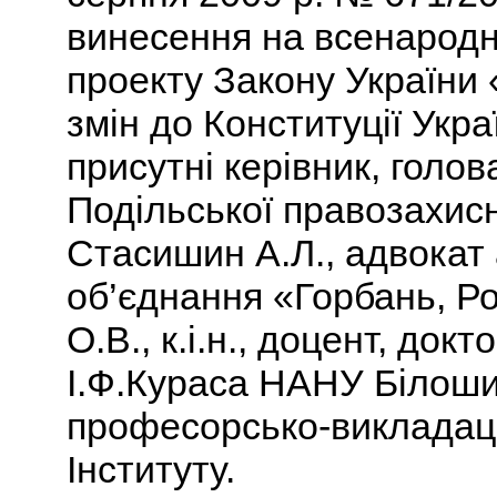
винесення на всенарод
проекту Закону України
змін до Конституції Укра
присутні керівник, голов
Подільської правозахисн
Стасишин А.Л., адвокат
об’єднання «Горбань, Р
О.В., к.і.н., доцент, док
І.Ф.Кураса НАНУ Білоши
професорсько-викладац
Інституту.