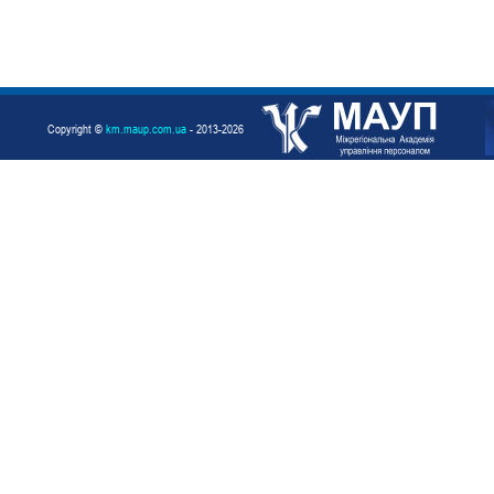
Copyright ©
km.maup.com.ua
- 2013-2026