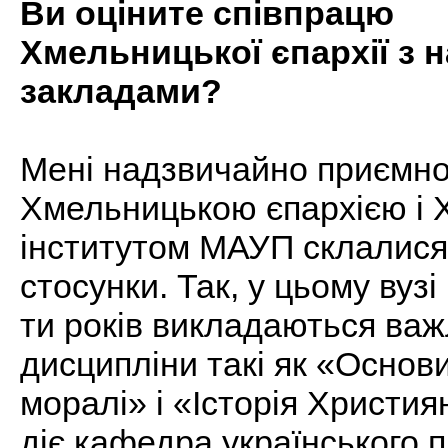
Ви оціните співпрацю
Хмельницької єпархії з
закладами?
Мені надзвичайно приємно
Хмельницькою єпархією і
інститутом МАУП склалися
стосунки. Так, у цьому вузі
ти років викладаються важ
дисципліни такі як «Основ
моралі» і «Історія Христия
діє кафедра українського п