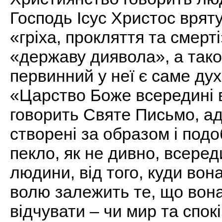
Господь Ісус Христос вряту
«гріха, прокляття та смерт
«державу диявола», а тако
первинний у неї є саме ду
«Царство Боже всередині 
говорить Святе Письмо, ад
створені за образом і под
пекло, як не дивно, всереди
людини, від того, куди во
волю залежить те, що вона
відчувати – чи мир та спок