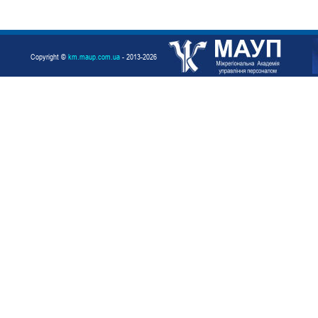
Copyright ©
km.maup.com.ua
- 2013-2026