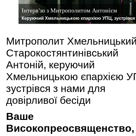
Інтерв’ю з Митрополитом Антонієм
Керуючий Хмельницькою єпархією УПЦ, зустрівся 
Митрополит Хмельницький
Старокостянтинівський
Антоній, керуючий
Хмельницькою єпархією У
зустрівся з нами для
довірливої бесіди
Ваше
Високопреосвященство,