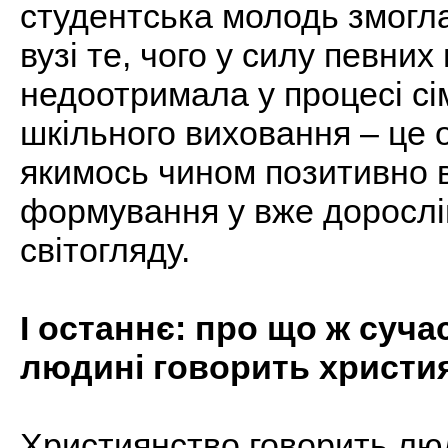
студентська молодь змогла
вузі те, чого у силу певних
недоотримала у процесі сі
шкільного виховання – це 
якимось чином позитивно 
формування у вже дорослі
світогляду.
І останнє: про що ж суча
людині говорить христи
Християнство говорить люд