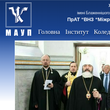
імені Блаженнішого
ПрАТ “ВНЗ “Міжр
Головна
Інститут
Коле